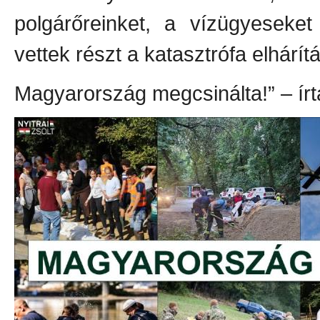
polgárőreinket, a vízügyeseke
vettek részt a katasztrófa elhárít
Magyarország megcsinálta!” – ír