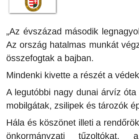
„Az évszázad második legnagyobb
Az ország hatalmas munkát végzet
összefogtak a bajban.
Mindenki kivette a részét a véde
A legutóbbi nagy dunai árvíz óta
mobilgátak, zsilipek és tározók ép
Hála és köszönet illeti a rendőrö
önkormányzati tűzoltókat, a