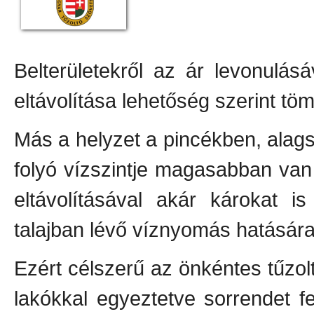
Belterületekről az ár levonulá
eltávolítása lehetőség szerint t
Más a helyzet a pincékben, alags
folyó vízszintje magasabban van 
eltávolításával akár károkat i
talajban lévő víznyomás hatására a
Ezért célszerű az önkéntes tűzo
lakókkal egyeztetve sorrendet fe