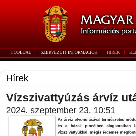
FŐOLDAL
SZERVEZETI INFORMÁCIÓK
HÍREK
KE
Hírek
Vízszivattyúzás árvíz ut
2024. szeptember 23. 10:51
Az árvíz elvonulásával természetes módon
és a házak pincéiben alagsoraiban lé
vízszivattyúkkal, mégis érdemes megfonto