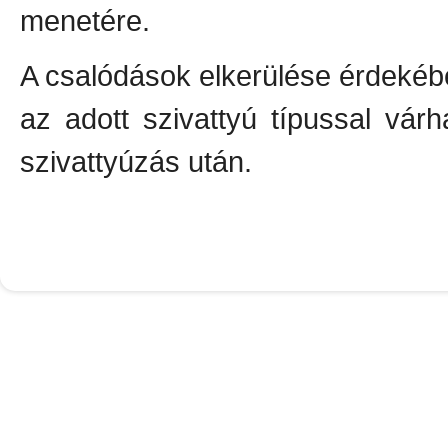
menetére.
A csalódások elkerülése érdekébe
az adott szivattyú típussal vá
szivattyúzás után.