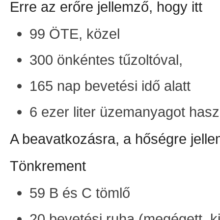
Erre az erőre jellemző, hogy itt
99 ÖTE, közel
300 önkéntes tűzoltóval,
165 nap bevetési idő alatt
6 ezer liter üzemanyagot haszn
A beavatkozásra, a hőségre jellem
Tönkrement
59 B és C tömlő
20 bevetési ruha (megégett, k