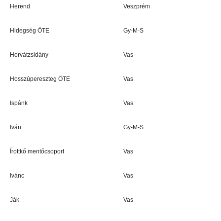
Herend
Veszprém
Hidegség ÖTE
Gy-M-S
Horvátzsidány
Vas
Hosszúpereszteg ÖTE
Vas
Ispánk
Vas
Iván
Gy-M-S
Írottkő mentőcsoport
Vas
Ivánc
Vas
Ják
Vas