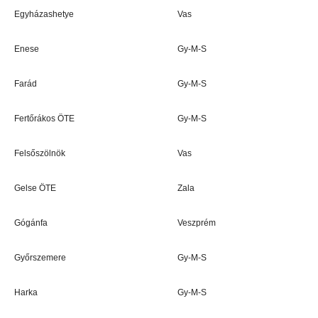
Egyházashetye
Vas
Enese
Gy-M-S
Farád
Gy-M-S
Fertőrákos ÖTE
Gy-M-S
Felsőszölnök
Vas
Gelse ÖTE
Zala
Gógánfa
Veszprém
Győrszemere
Gy-M-S
Harka
Gy-M-S