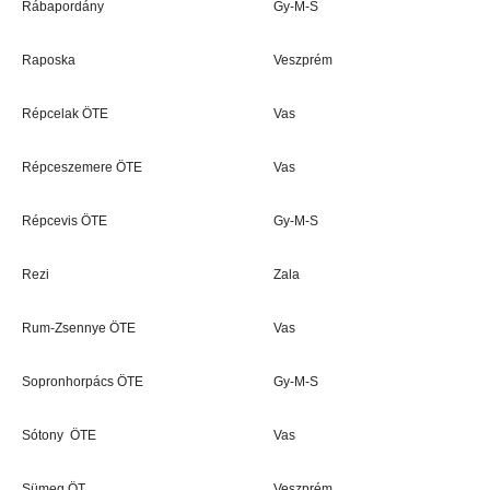
Rábapordány
Gy-M-S
Raposka
Veszprém
Répcelak ÖTE
Vas
Répceszemere ÖTE
Vas
Répcevis ÖTE
Gy-M-S
Rezi
Zala
Rum-Zsennye ÖTE
Vas
Sopronhorpács ÖTE
Gy-M-S
Sótony ÖTE
Vas
Sümeg ÖT
Veszprém