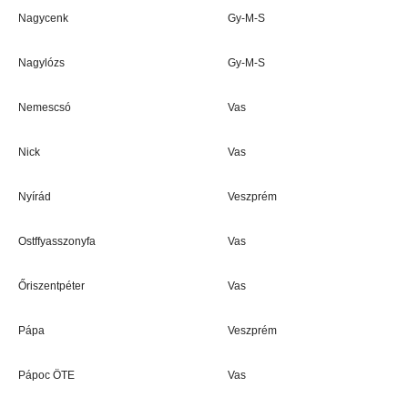
Nagycenk
Gy-M-S
Nagylózs
Gy-M-S
Nemescsó
Vas
Nick
Vas
Nyírád
Veszprém
Ostffyasszonyfa
Vas
Őriszentpéter
Vas
Pápa
Veszprém
Pápoc ÖTE
Vas