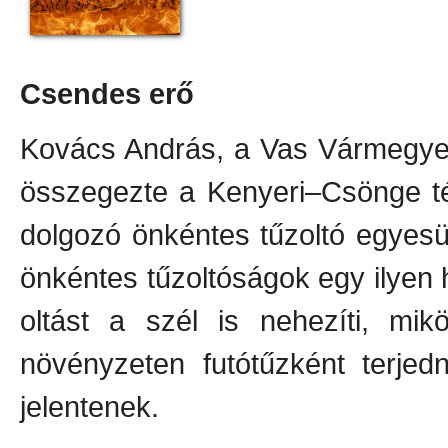
Csendes erő
Kovács András, a Vas Vármegyei
összegezte a Kenyeri–Csönge t
dolgozó önkéntes tűzoltó egyesü
önkéntes tűzoltóságok egy ilyen 
oltást a szél is nehezíti, mi
növényzeten futótűzként terjed
jelentenek.