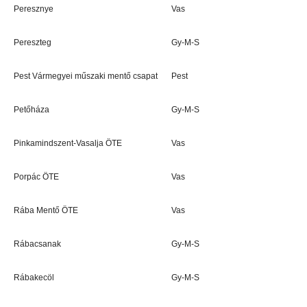
Peresznye
Vas
Pereszteg
Gy-M-S
Pest Vármegyei műszaki mentő csapat
Pest
Petőháza
Gy-M-S
Pinkamindszent-Vasalja ÖTE
Vas
Porpác ÖTE
Vas
Rába Mentő ÖTE
Vas
Rábacsanak
Gy-M-S
Rábakecöl
Gy-M-S