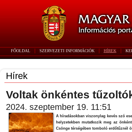
FŐOLDAL
SZERVEZETI INFORMÁCIÓK
HÍREK
KE
Hírek
Voltak önkéntes tűzolt
2024. szeptember 19. 11:51
A híradásokban viszonylag kevés szó eset
helyzetekben mutatkozik meg az önkéntes
Csönge térségében tomboló erdőtűznél ös