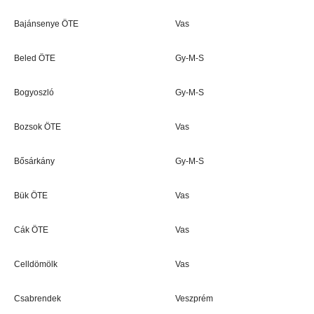
Bajánsenye ÖTE
Vas
Beled ÖTE
Gy-M-S
Bogyoszló
Gy-M-S
Bozsok ÖTE
Vas
Bősárkány
Gy-M-S
Bük ÖTE
Vas
Cák ÖTE
Vas
Celldömölk
Vas
Csabrendek
Veszprém