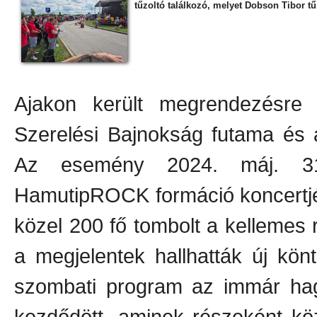
tűzoltó találkozó, melyet Dobson Tibor t
Ajakon került megrendezésre 
Szerelési Bajnokság futama és a
Az esemény 2024. máj. 31-
HamutipROCK formáció koncertjéve
közel 200 fő tombolt a kellemes 
a megjelentek hallhatták új könt
szombati program az immár ha
kezdődött, aminek részeként köz