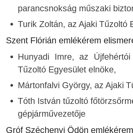
parancsnokság műszaki biztons
Turik Zoltán, az Ajaki Tűzoltó 
Szent Flórián emlékérem elismer
Hunyadi Imre, az Újfehértó
Tűzoltó Egyesület elnöke,
Mártonfalvi György, az Ajaki T
Tóth István tűzoltó főtörzsőr
gépjárművezetője
Gróf Széchenyi Ödön emlékérem 