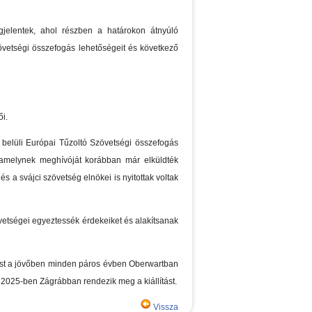
egjelentek, ahol részben a határokon átnyúló
övetségi összefogás lehetőségeit és következő
i.
 belüli Európai Tűzoltó Szövetségi összefogás
n, amelynek meghívóját korábban már elküldték
 a svájci szövetség elnökei is nyitottak voltak
vetségei egyeztessék érdekeiket és alakítsanak
ítást a jövőben minden páros évben Oberwartban
 2025-ben Zágrábban rendezik meg a kiállítást.
Vissza