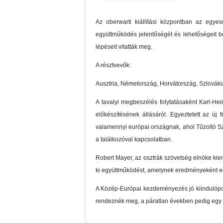
Az oberwarti kiállítási központban az egyes
együttműködés jelentőségét és lehetőségeit b
lépéseit vitatták meg.
A résztvevők:
Ausztria, Németország, Horvátország, Szlovák
A tavalyi megbeszélés folytatásaként Karl-He
előkészítésének állásáról. Egyeztetett az új
valamennyi európai országnak, ahol Tűzoltó Szö
a találkozóval kapcsolatban.
Robert Mayer, az osztrák szövetség elnöke kie
ki együttműködést, amelynek eredményeként eg
A Közép-Európai kezdeményezés jó kiindulópont
rendeznék meg, a páratlan években pedig egy m