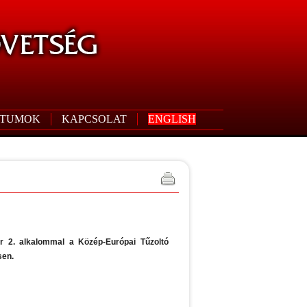
TUMOK
KAPCSOLAT
ENGLISH
ár 2. alkalommal a Közép-Európai Tűzoltó
sen.