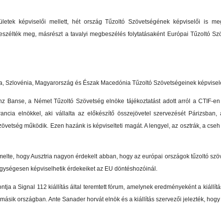
ületek képviselői mellett, hét ország Tűzoltó Szövetségének képviselői is m
eszélték meg, másrészt a tavalyi megbeszélés folytatásaként Európai Tűzoltó Sz
ia, Szlovénia, Magyarország és Észak Macedónia Tűzoltó Szövetségeinek képviselő
inz Banse, a Német Tűzoltó Szövetség elnöke tájékoztatást adott arról a CTIF-en
 francia elnökkel, aki vállalta az előkészítő összejövetel szervezését Párizsba
vetség működik. Ezen hazánk is képviselteti magát. A lengyel, az osztrák, a cseh és
melte, hogy Ausztria nagyon érdekelt abban, hogy az európai országok tűzoltó szö
ységesen képviselhetik érdekeiket az EU döntéshozóinál.
ja a Signal 112 kiállítás által teremtett fórum, amelynek eredményeként a kiáll
ásik országban. Ante Sanader horvát elnök és a kiállítás szervezői jelezték, hogy