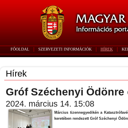
FŐOLDAL
SZERVEZETI INFORMÁCIÓK
HÍREK
KE
Hírek
Gróf Széchenyi Ödönre
2024. március 14. 15:08
Március tizennegyedikén a Katasztrófav
keretében rendezett Gróf Széchenyi Ödön