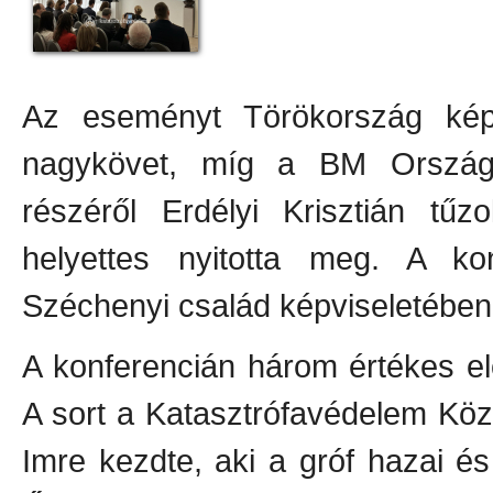
Az eseményt Törökország képv
nagykövet, míg a BM Országo
részéről Erdélyi Krisztián tűz
helyettes nyitotta meg. A konf
Széchenyi család képviseletébe
A konferencián három értékes el
A sort a Katasztrófavédelem Köz
Imre kezdte, aki a gróf hazai é