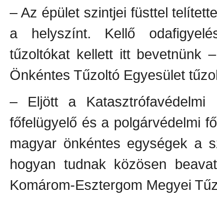
– Az épület szintjei füsttel telíte
a helyszínt. Kellő odafigyelé
tűzoltókat kellett itt bevetnün
Önkéntes Tűzoltó Egyesület tűzo
– Eljött a Katasztrófavédelmi 
főfelügyelő és a polgárvédelmi f
magyar önkéntes egységek a sz
hogyan tudnak közösen beavatk
Komárom-Esztergom Megyei Tűzo