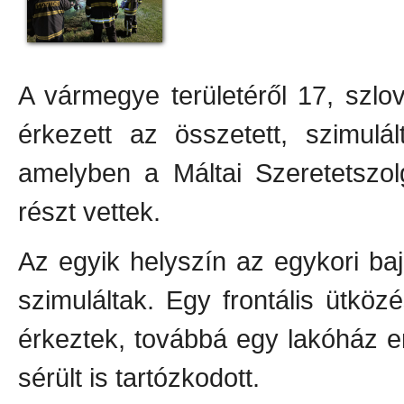
A vármegye területéről 17, szlo
érkezett az összetett, szimulál
amelyben a Máltai Szeretetszol
részt vettek.
Az egyik helyszín az egykori baji
szimuláltak. Egy frontális ütköz
érkeztek, továbbá egy lakóház em
sérült is tartózkodott.