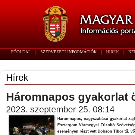
FŐOLDAL
SZERVEZETI INFORMÁCIÓK
HÍREK
KE
Hírek
Háromnapos gyakorlat 
2023. szeptember 25. 08:14
Háromnapos, nagyszabású gyakorlat zajl
Esztergom Vármegyei Tűzoltó Szövetsé
eseményen részt vett Dobson Tibor tű. vő