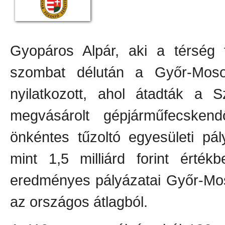
Gyopáros Alpár, aki a térség f
szombat délután a Győr-Moso
nyilatkozott, ahol átadták a S
megvásárolt gépjárműfecske
önkéntes tűzoltó egyesületi pá
mint 1,5 milliárd forint érték
eredményes pályázatai Győr-Mo
az országos átlagból.