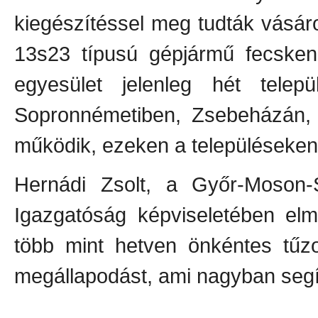
kiegészítéssel meg tudták vásáro
13s23 típusú gépjármű fecsken
egyesület jelenleg hét telepü
Sopronnémetiben, Zsebeházán, 
működik, ezeken a településeken
Hernádi Zsolt, a Győr-Moson-
Igazgatóság képviseletében el
több mint hetven önkéntes tűzo
megállapodást, ami nagyban segít