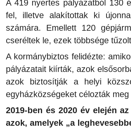
A 419 nyertes pályázatból 130 es
fel, illetve alakítottak ki újon
számára. Emellett 120 gépjármű
cseréltek le, ezek többsége tűzolt
A kormánybiztos felidézte: amik
pályázatait kiírták, azok elsőso
azok biztosítják a helyi közsz
egyházközségeket célozták meg -
2019-ben és 2020 év elején az
azok, amelyek „a leghevesebb