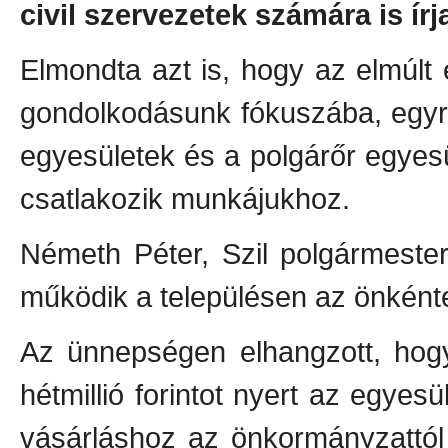
civil szervezetek számára is írj
Elmondta azt is, hogy az elmúlt
gondolkodásunk fókuszába, egyr
egyesületek és a polgárőr egyesü
csatlakozik munkájukhoz.
Németh Péter, Szil polgármeste
működik a településen az önkénte
Az ünnepségen elhangzott, hog
hétmillió forintot nyert az egye
vásárláshoz az önkormányzattól 