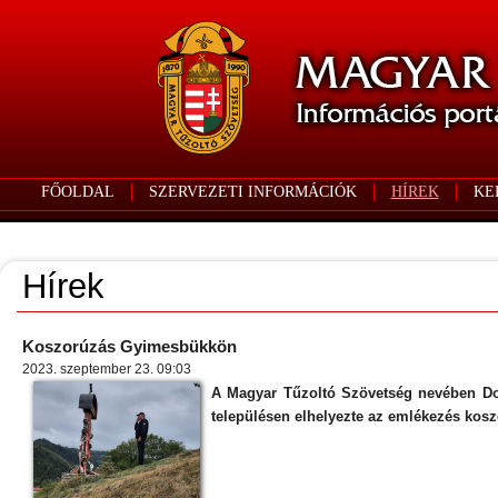
FŐOLDAL
SZERVEZETI INFORMÁCIÓK
HÍREK
KE
Hírek
Koszorúzás Gyimesbükkön
2023. szeptember 23. 09:03
A Magyar Tűzoltó Szövetség nevében Dob
településen elhelyezte az emlékezés kosz