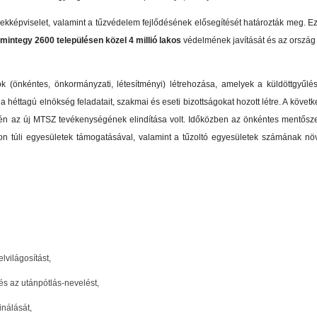
kképviselet, valamint a tűzvédelem fejlődésének elősegítését határozták meg. E
mintegy 2600 településen közel 4 millió lakos
védelmének javítását és az ország
k (önkéntes, önkormányzati, létesítményi) létrehozása, amelyek a küldöttgyűl
 héttagú elnökség feladatait, szakmai és eseti bizottságokat hozott létre. A köve
vén az új MTSZ tevékenységének elindítása volt. Időközben az önkéntes mentősze
ron túli egyesületek támogatásával, valamint a tűzoltó egyesületek számának 
lvilágosítást,
és az utánpótlás-nevelést,
nálását,