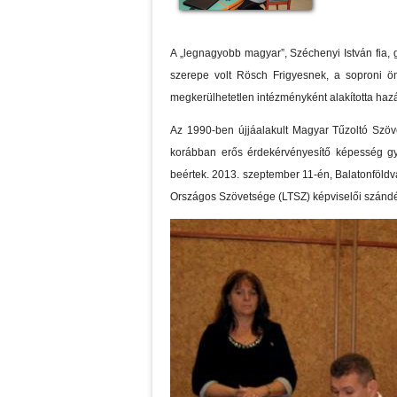
A „legnagyobb magyar”, Széchenyi István fia
szerepe volt Rösch Frigyesnek, a soproni 
megkerülhetetlen intézményként alakította haz
Az 1990-ben újjáalakult Magyar Tűzoltó Szöve
korábban erős érdekérvényesítő képesség gye
beértek. 2013. szeptember 11-én, Balatonföld
Országos Szövetsége (LTSZ) képviselői szándé