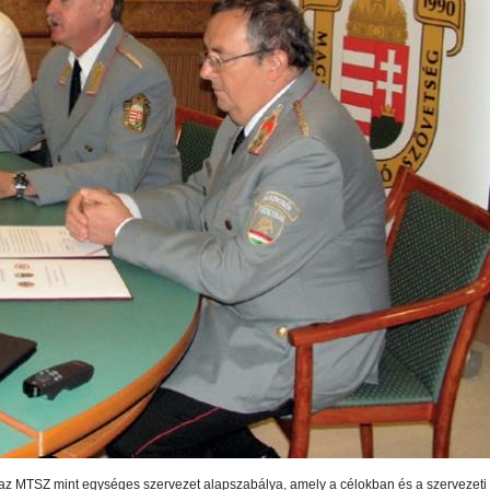
MTSZ mint egységes szervezet alapszabálya, amely a célokban és a szervezeti fel