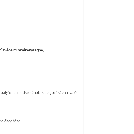
 tűzvédelmi tevékenységbe,
s pályázati rendszerének kidolgozásában való
k elősegítése,