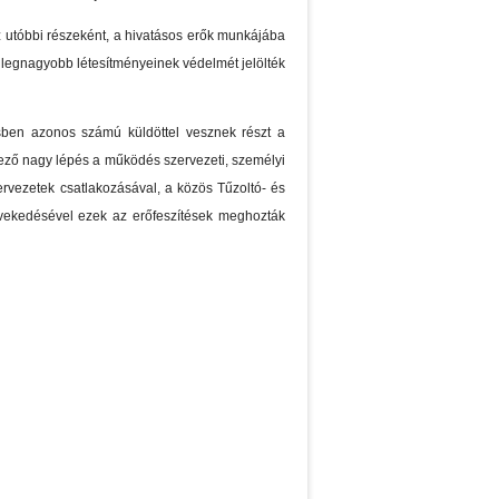
z utóbbi részeként, a hivatásos erők munkájába
 legnagyobb létesítményeinek védelmét jelölték
ésben azonos számú küldöttel vesznek részt a
tkező nagy lépés a működés szervezeti, személyi
rvezetek csatlakozásával, a közös Tűzoltó- és
növekedésével ezek az erőfeszítések meghozták