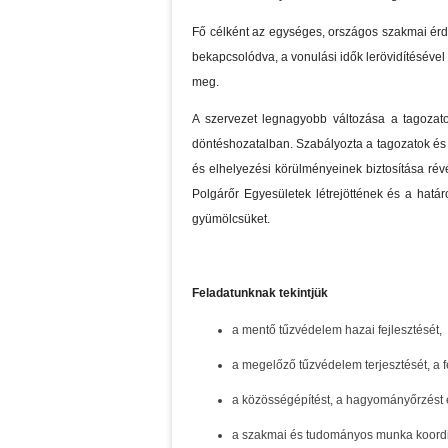
Fő célként az egységes, országos szakmai érde
bekapcsolódva, a vonulási idők lerövidítésével
meg.
A szervezet legnagyobb változása a tagozato
döntéshozatalban. Szabályozta a tagozatok és a
és elhelyezési körülményeinek biztosítása ré
Polgárőr Egyesületek létrejöttének és a hatá
gyümölcsüket.
Feladatunknak tekintjük
a mentő tűzvédelem hazai fejlesztését,
a megelőző tűzvédelem terjesztését, a fe
a közösségépítést, a hagyományőrzést 
a szakmai és tudományos munka koordi