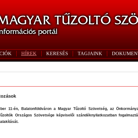
CIÓK
HÍREK
KERESÉS
TAGJAINK
DOKUMEN
ltozások
ber 11-én, Balatonföldváron a Magyar Tűzoltó Szövetség, az Önkormányz
Tűzoltók Országos Szövetsége képviselői szándéknyilatkozatban fogalmazt
lakítását.