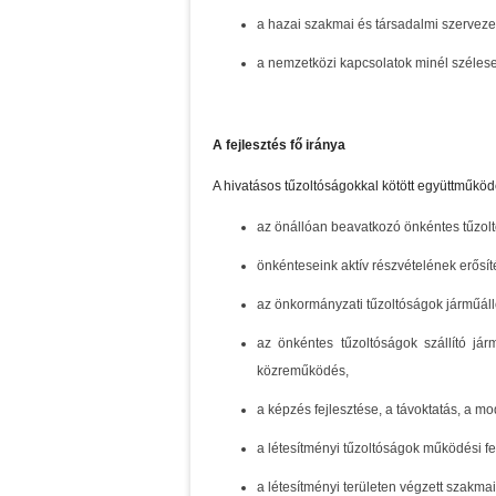
a hazai szakmai és társadalmi szervezet
a nemzetközi kapcsolatok minél széleseb
A fejlesztés fő iránya
A hivatásos tűzoltóságokkal kötött együttmű
az önállóan beavatkozó önkéntes tűzol
önkénteseink aktív részvételének erősít
az önkormányzati tűzoltóságok járműál
az önkéntes tűzoltóságok szállító já
közreműködés,
a képzés fejlesztése, a távoktatás, a m
a létesítményi tűzoltóságok működési fe
a létesítményi területen végzett szakm