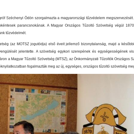
, gróf Széchenyi Ödön szorgalmazta a magyarországi tűzvédelem megszervezését.
önkéntesek parancsnokának. A Magyar Országos Tűzoltó Szövetség végül 187
ánk tűzvédelmét.
tség (az MOTSZ jogutódja) első éveit jellemző bizonytalanság, majd a későbbi d
ngülését jelentette. A szövetség egykori szerepének és egységességének viss
váron a Magyar Tűzoltó Szövetség (MTSZ), az Önkormányzati Tűzoltók Országos S
knyilatkozatban fogalmazták meg az új, egységes, országos tűzoltó szövetség meg