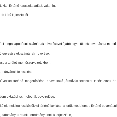
ekkel történő kapcsolattartást, valamint
b körű fejlesztését.
ködési megállapodások számának növelésével újabb egyesületek bevonása a mentő
tó egyesületek számának növelése,
ése a területi mentőszervezetekben,
lományának fejlesztése,
rművekkel történő megerősítése, beavatkozó járművük technikai feltételeinek é
odern oktatási technológiák bevezetése,
ltételeinek jogi eszközökkel történő javítása, a területvédelembe történő bevonásu
ai, tudományos munka eredményeinek kiterjesztése,