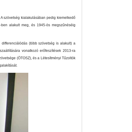
 A szövetség kialakulásában pedig kiemelkedő
0-ben alakult meg, és 1945-ös megszűnéséig
ifferenciálódás (több szövetség is alakult) a
zaállítására vonatkozó erőfeszítések 2013-ra
zövetsége (ÖTOSZ), és a Létesítményi Tűzoltók
alakítását.