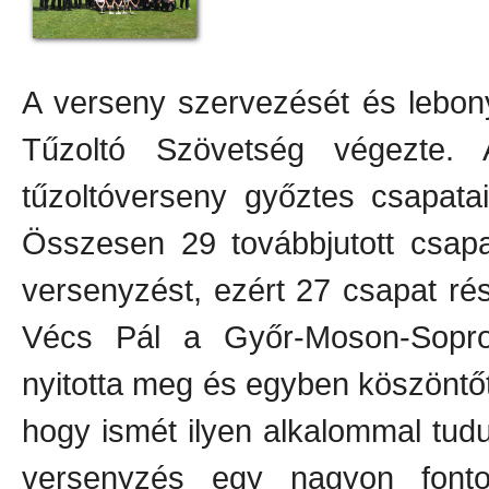
A verseny szervezését és lebon
Tűzoltó Szövetség végezte. 
tűzoltóverseny győztes csapata
Összesen 29 továbbjutott csapa
versenyzést, ezért 27 csapat rés
Vécs Pál a Győr-Moson-Sopro
nyitotta meg és egyben köszöntőt
hogy ismét ilyen alkalommal tudu
versenyzés egy nagyon font