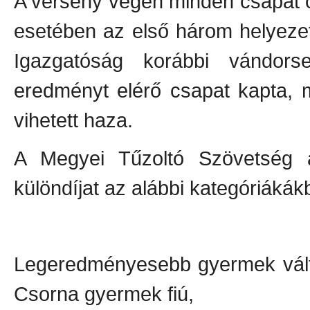
A verseny végén minden csapat o
esetében az első három helyeze
Igazgatóság korábbi vándorse
eredményt elérő csapat kapta, m
vihetett haza.
A Megyei Tűzoltó Szövetség a
különdíjat az alábbi kategóriákák
Legeredményesebb
Csorna gyermek fiú,