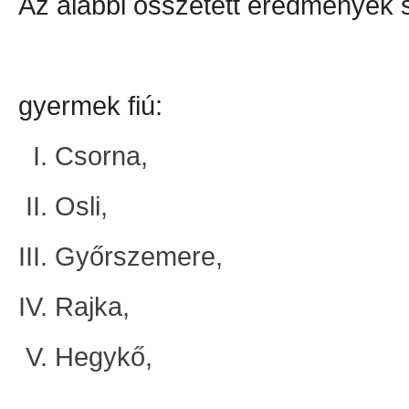
Az alábbi összetett eredmények s
gyermek fiú:
Csorna,
Osli,
Győrszemere,
Rajka,
Hegykő,