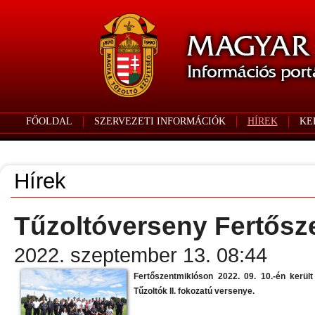
FŐOLDAL
SZERVEZETI INFORMÁCIÓK
HÍREK
KE
Hírek
Tűzoltóverseny Fertősz
2022. szeptember 13. 08:44
Fertőszentmiklóson 2022. 09. 10.-én ker
Tűzoltók II. fokozatú versenye.