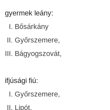
gyermek leány:
Bősárkány
Győrszemere,
Bágyogszovát,
ifjúsági fiú:
Győrszemere,
Lipót,