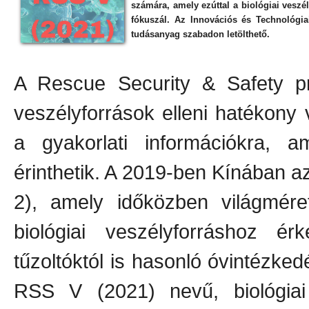
számára, amely ezúttal a biológiai veszé
fókuszál. Az Innovációs és Technológiai
tudásanyag szabadon letölthető.
A Rescue Security & Safety pro
veszélyforrások elleni hatékony 
a gyakorlati információkra, 
érinthetik. A 2019-ben Kínában 
2), amely időközben világmére
biológiai veszélyforráshoz é
tűzoltóktól is hasonló óvintézked
RSS V (2021) nevű, biológiai 