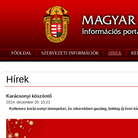
FŐOLDAL
SZERVEZETI INFORMÁCIÓK
HÍREK
KE
Hírek
Karácsonyi köszöntő
2014. december 20. 10:21
Kellemes karácsonyi ünnepeket, és sikerekben gazdag, boldog új évet kí