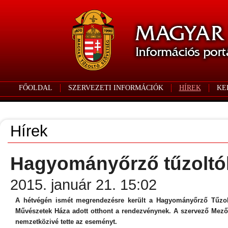
FŐOLDAL
SZERVEZETI INFORMÁCIÓK
HÍREK
KE
Hírek
Hagyományőrző tűzoltó
2015. január 21. 15:02
A hétvégén ismét megrendezésre került a Hagyományőrző Tűzolt
Művészetek Háza adott otthont a rendezvénynek. A szervező Mező
nemzetközivé tette az eseményt.