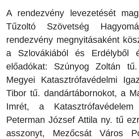
A rendezvény levezetését mag
Tűzoltó Szövetség Hagyomá
rendezvény megnyitásaként kösz
a Szlovákiából és Erdélyből é
előadókat: Szúnyog Zoltán tű.
Megyei Katasztrófavédelmi Igaz
Tibor tű. dandártábornokot, a M
Imrét, a Katasztrófavédelem
Peterman József Attila ny. tű e
asszonyt, Mezőcsát Város Po