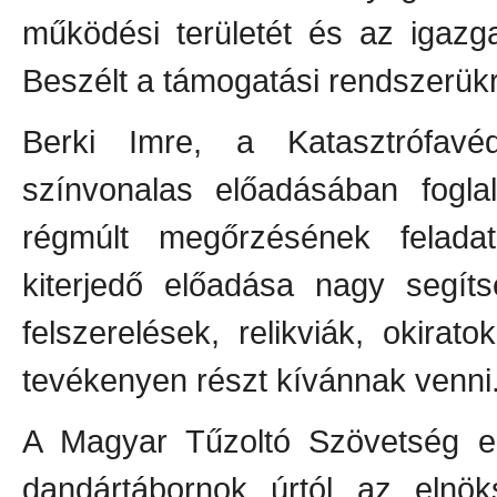
működési területét és az igazga
Beszélt a támogatási rendszerükrő
Berki Imre, a Katasztrófav
színvonalas előadásában fogl
régmúlt megőrzésének felada
kiterjedő előadása nagy segít
felszerelések, relikviák, okira
tevékenyen részt kívánnak venni
A Magyar Tűzoltó Szövetség el
dandártábornok úrtól az elnöks