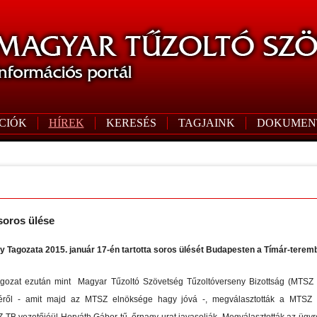
CIÓK
HÍREK
KERESÉS
TAGJAINK
DOKUMEN
soros ülése
 Tagozata 2015. január 17-én tartotta soros ülését Budapesten a Tímár-terem
agozat ezután mint Magyar Tűzoltó Szövetség Tűzoltóverseny Bizottság (MTSZ 
djéről - amit majd az MTSZ elnöksége hagy jóvá -, megválasztották a MTS