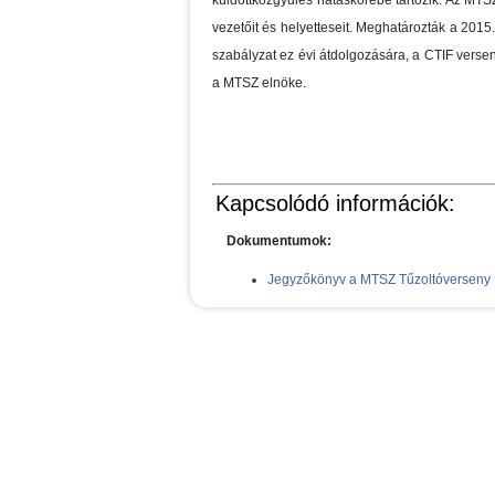
küldöttközgyűlés hatáskörébe tartozik. Az MTS
vezetőit és helyetteseit. Meghatározták a 2015
szabályzat ez évi átdolgozására, a CTIF verse
a MTSZ elnöke.
Kapcsolódó információk:
Dokumentumok:
Jegyzőkönyv a MTSZ Tűzoltóverseny Bi