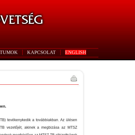
TUMOK
KAPCSOLAT
ENGLISH
ben.
TB) tevékenykedik a továbbiakban. Az ülésen
Z TB vezetőjét, akinek a megbizása az MTSZ