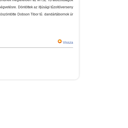
gyrendnek megfelelően az MTSZ TB albizottságok
égvetésre. Döntöttek az ifjúsági tűzoltóverseny
köszöntötte Dobson Tibor tű. dandártábornok úr
Vissza