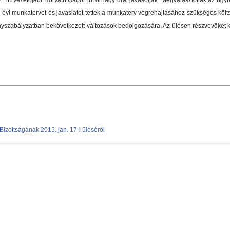
Z TB vezetőjéül Horváth Gábor tű. őrnagy urat javasolják. Megválasztották az ü
. évi munkatervet és javaslatot tettek a munkaterv végrehajtásához szükséges költs
nyszabályzatban bekövetkezett változások bedolgozására. Az ülésen részvevőket 
zottságának 2015. jan. 17-i üléséről