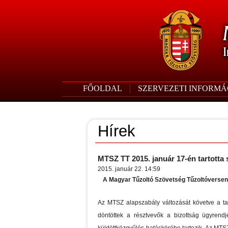
FŐOLDAL
SZERVEZETI INFORMÁ
Hírek
MTSZ TT 2015. január 17-én tartotta 
2015. január 22. 14:59
A Magyar Tűzoltó Szövetség Tűzoltóverseny
Az MTSZ alapszabály változását követve a t
döntöttek a résztvevők a bizottság ügyren