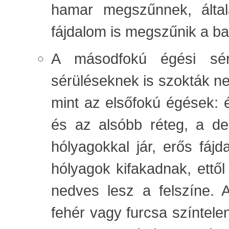
hamar megszűnnek, által
fájdalom is megszűnik a ba
A másodfokú égési sér
sérüléseknek is szokták ne
mint az elsőfokú égések: ér
és az alsóbb réteg, a de
hólyagokkal jár, erős fáj
hólyagok kifakadnak, ettől 
nedves lesz a felszíne. 
fehér vagy furcsa színtele