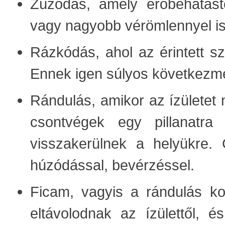
Zúzódás, amely erőbehatástó
vagy nagyobb vérömlennyel is
Rázkódás, ahol az érintett s
Ennek igen súlyos következmén
Rándulás, amikor az ízületet n
csontvégek egy pillanatra 
visszakerülnek a helyükre. G
húzódással, bevérzéssel.
Ficam, vagyis a rándulás ko
eltávolodnak az ízülettől, 