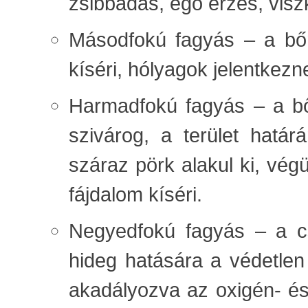
zsibbadás, égő érzés, visz
Másodfokú fagyás – a bőr
kíséri, hólyagok jelentkezn
Harmadfokú fagyás – a bőr
szivárog, a terület határ
száraz pörk alakul ki, végü
fájdalom kíséri.
Negyedfokú fagyás – a cs
hideg hatására a védetlen
akadályozva az oxigén- és