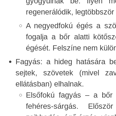
gyógyulnak be. Ilyen 
regenerálódik, legtöbbször
A negyedfokú égés a szö
fogalja a bőr alatti kötő
égését. Felszíne nem külö
Fagyás: a hideg hatására b
sejtek, szövetek (mivel z
ellátásban) elhalnak.
Elsőfokú fagyás – a bőr l
fehéres-sárgás. Előszö