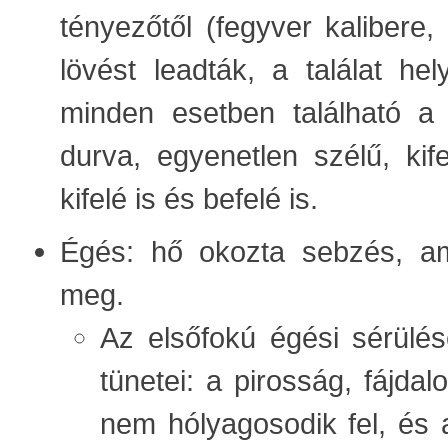
tényezőtől (fegyver kalibere,
lövést leadták, a találat he
minden esetben található a 
durva, egyenetlen szélű, kife
kifelé is és befelé is.
Égés: hő okozta sebzés, am
meg.
Az elsőfokú égési sérülés
tünetei: a pirosság, fájd
nem hólyagosodik fel, és 