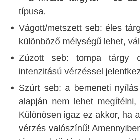
típusa.
Vágott/metszett seb: éles tár
különböző mélységű lehet, vál
Zúzott seb: tompa tárgy o
intenzitású vérzéssel jelentke
Szúrt seb: a bemeneti nyílás
alapján nem lehet megítélni,
Különösen igaz ez akkor, ha a 
vérzés valószínű! Amennyiben 