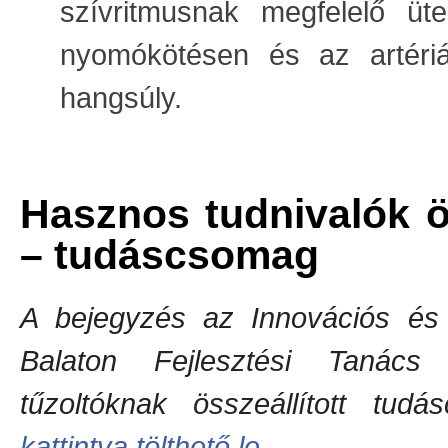
szívritmusnak megfelelő üt
nyomókötésen és az artéri
hangsúly.
Hasznos tudnivalók ö
– tudáscsomag
A bejegyzés az Innovációs és T
Balaton Fejlesztési Tanács 
tűzoltóknak összeállított t
kattintva tölthető le
.