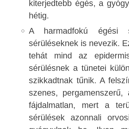
kiterjedtebb égés, a gyógy
hétig.
A harmadfokú égési sé
sérüléseknek is nevezik. Ez
tehát mind az epidermi
sérülésnek a tünetei külö
szikkadtnak tűnik. A fels
szenes, pergamenszerű, a
fájdalmatlan, mert a ter
sérülések azonnali orvo