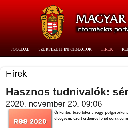
FŐOLDAL
SZERVEZETI INFORMÁCIÓK
HÍREK
KE
Hírek
Hasznos tudnivalók: sé
2020. november 20. 09:06
Önkéntes tűzoltóként vagy polgárőrként 
elvégezni, ezért érdemes lehet sorra venni 