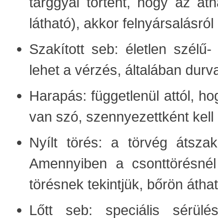
tárggyal történt, hogy az áth
látható), akkor felnyársalásró
Szakított seb: életlen szélű-
lehet a vérzés, általában du
Harapás: függetlenül attól, ho
van szó, szennyezettként kell 
Nyílt törés: a törvég átszak
Amennyiben a csonttörésnél 
törésnek tekintjük, bőrön áthat
Lőtt seb: speciális sérül