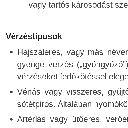
vagy tartós károsodást sz
Vérzéstípusok
Hajszáleres, vagy más néven 
gyenge vérzés („gyöngyöző”),
vérzéseket fedőkötéssel elegen
Vénás vagy visszeres, gyűjtő
sötétpiros. Általában nyomókö
Artériás vagy ütőeres, verőe