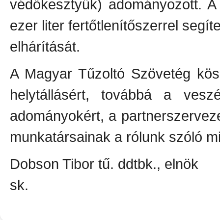
védőkesztyűk) adományozott. 
ezer liter fertőtlenítőszerrel segí
elhárítását.
A Magyar Tűzoltó Szövetég kös
helytállásért, továbbá a veszé
adományokért, a partnerszervez
munkatársainak a rólunk szóló min
Dobson Tibor tű. ddtbk., elnök
sk.