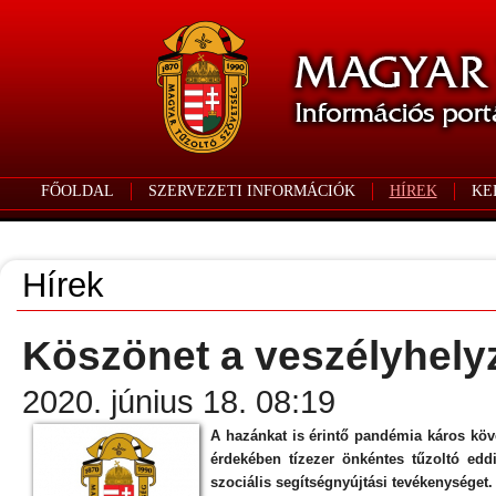
FŐOLDAL
SZERVEZETI INFORMÁCIÓK
HÍREK
KE
Hírek
Köszönet a veszélyhelyz
2020. június 18. 08:19
A hazánkat is érintő pandémia káros kö
érdekében tízezer önkéntes tűzoltó eddig
szociális segítségnyújtási tevékenységet.