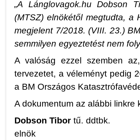
„A Lánglovagok.hu Dobson Ti
(MTSZ) elnökétől megtudta, a 
megjelent 7/2018. (VIII. 23.) B
semmilyen egyeztetést nem folyt
A valóság ezzel szemben az
tervezetet, a véleményt pedig 2
a BM Országos Katasztrófavéde
A dokumentum az alábbi linkre k
Dobson Tibor
tű. ddtbk.
elnök