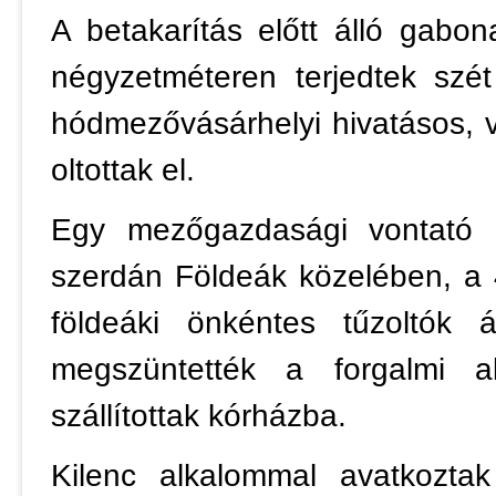
A betakarítás előtt álló gabo
négyzetméteren terjedtek szé
hódmezővásárhelyi hivatásos, 
oltottak el.
Egy mezőgazdasági vontató 
szerdán Földeák közelében, a 
földeáki önkéntes tűzoltók á
megszüntették a forgalmi a
szállítottak kórházba.
Kilenc alkalommal avatkozt