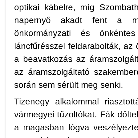
optikai kábelre, míg Szombat
napernyő akadt fent a m
önkormányzati és önkéntes
láncfűrésszel feldarabolták, az 
a beavatkozás az áramszolgált
az áramszolgáltató szakembere
során sem sérült meg senki.
Tizenegy alkalommal riasztot
vármegyei tűzoltókat. Fák dőltek
a magasban lógva veszélyezte