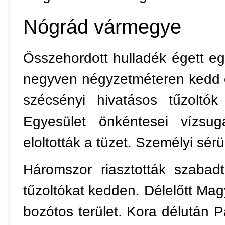
Nógrád vármegye
Összehordott hulladék égett eg
negyven négyzetméteren kedd 
szécsényi hivatásos tűzoltó
Egyesület önkéntesei vízsug
eloltották a tüzet. Személyi sér
Háromszor riasztották szabad
tűzoltókat kedden. Délelőtt Mag
bozótos terület. Kora délután 