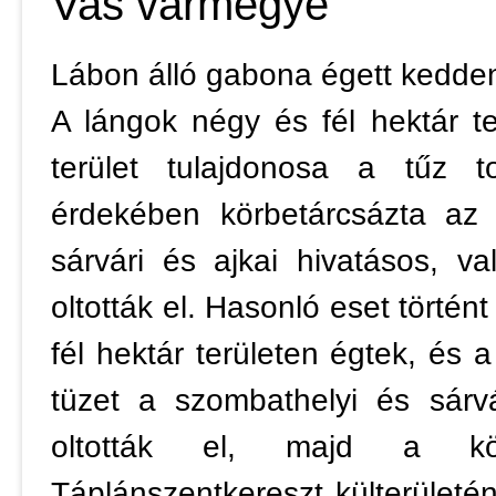
Vas vármegye
Lábon álló gabona égett kedden
A lángok négy és fél hektár te
terület tulajdonosa a tűz t
érdekében körbetárcsázta az 
sárvári és ajkai hivatásos, v
oltották el. Hasonló eset történt
fél hektár területen égtek, és a 
tüzet a szombathelyi és sárvá
oltották el, majd a körn
Táplánszentkereszt külterületén 