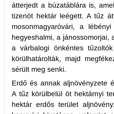
átterjedt a búzatáblára is, am
tizenöt hektár leégett. A tűz 
mosonmagyaróvári, a lébényi 
hegyeshalmi, a jánossomorjai, a
a várbalogi önkéntes tűzoltó
körülhatárolták, majd megfék
sérült meg senki.
Erdő és annak aljnövényzete 
A tűz körülbelül öt hektárnyi ter
hektár erdős terület aljnövén