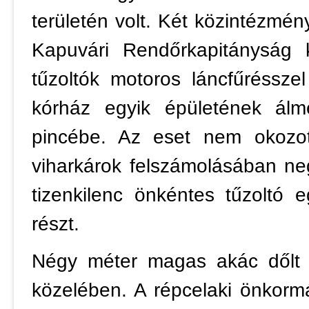
területén volt. Két közintézmén
Kapuvári Rendőrkapitányság k
tűzoltók motoros láncfűréssze
kórház egyik épületének álm
pincébe. Az eset nem okozot
viharkárok felszámolásában ne
tizenkilenc önkéntes tűzoltó 
részt.
Négy méter magas akác dőlt 
közelében. A répcelaki önkorm