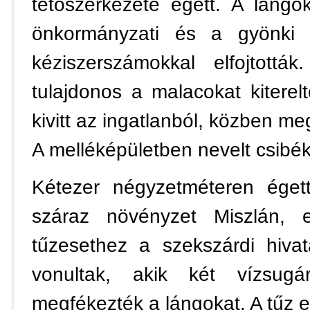
tetőszerkezete égett. A lángo
önkormányzati és a gyönki ö
kéziszerszámokkal elfojtott
tulajdonos a malacokat kitere
kivitt az ingatlanból, közben me
A melléképületben nevelt csibék
Kétezer négyzetméteren éget
száraz növényzet Miszlán, 
tűzesethez a szekszárdi hiva
vonultak, akik két vízsugá
megfékezték a lángokat. A tűz egy