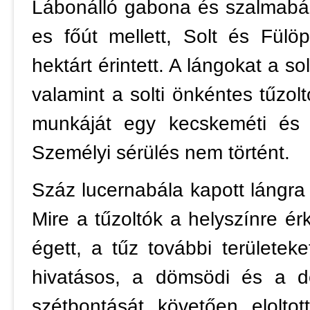
Lábonálló gabona és szalmabál
es főút mellett, Solt és Fülöp
hektárt érintett. A lángokat a so
valamint a solti önkéntes tűzolt
munkáját egy kecskeméti és eg
Személyi sérülés nem történt.
Száz lucernabála kapott lángr
Mire a tűzoltók a helyszínre ér
égett, a tűz további területeke
hivatásos, a dömsödi és a dé
szétbontását követően elolto