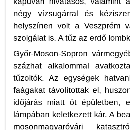
kapuvári hivatásos, valamint 
négy vízsugárral és kéziszer
helyszínen volt a Veszprém v
szolgálat is. A tűz az erdő lomb
Győr-Moson-Sopron vármegyébe
százhat alkalommal avatkoz
tűzoltók. Az egységek hatvank
faágakat távolítottak el, huszon
időjárás miatt öt épületben,
lámpában keletkezett kár. A be
mosonmagyaróvári katasztr