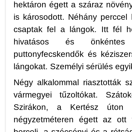
hektáron égett a száraz növény
is károsodott. Néhány percce
csaptak fel a lángok. Itt fél 
hivatásos és önkéntes 
puttonyfecskendők és kézisze
lángokat. Személyi sérülés egyi
Négy alkalommal riasztották s
vármegyei tűzoltókat. Szát
Szirákon, a Kertész úton
négyzetméteren égett az ott 
berceli, a szécsényi és a rétsá