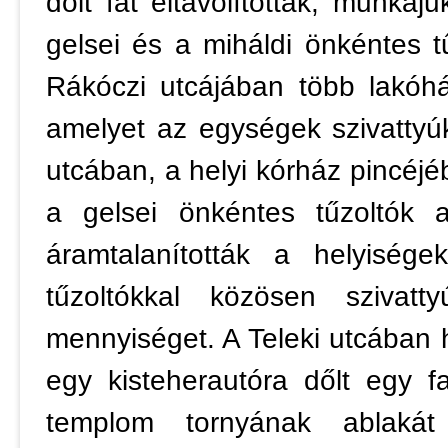
dőlt fát eltávolítottak, munkáj
gelsei és a miháldi önkéntes tű
Rákóczi utcájában több lakóhá
amelyet az egységek szivattyúk
utcában, a helyi kórház pincéjé
a gelsei önkéntes tűzoltók a
áramtalanították a helyiség
tűzoltókkal közösen szivatty
mennyiséget. A Teleki utcában 
egy kisteherautóra dőlt egy 
templom tornyának ablakát