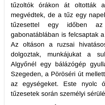
tűzoltók órákon át oltották 
megvédtek, de a tűz egy nape
tűzesettel egy időben az
gabonatáblában is felcsaptak a l
Az oltáson a ruzsai hivatáso
dolgoztak, munkájukat a sub
Algyőnél egy bálázógép gyull
Szegeden, a Pöröséri út mellett
az egységeket. Este nyolc ó
tűzesetek során személyi sérülé