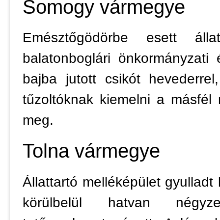
Somogy vármegye
Emésztőgödörbe esett áll
balatonboglári önkormányzati 
bajba jutott csikót hevederre
tűzoltóknak kiemelni a másfél
meg.
Tolna vármegye
Állattartó melléképület gyullad
körülbelül hatvan négyze