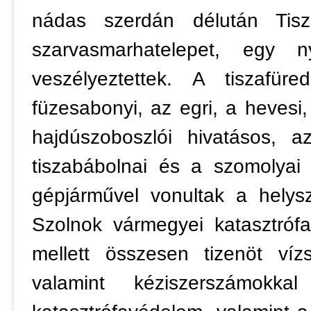
nádas szerdán délután Tisz
szarvasmarhatelepet, egy 
veszélyeztettek. A tiszafü
füzesabonyi, az egri, a hevesi,
hajdúszoboszlói hivatásos, a
tiszabábolnai és a szomolyai
gépjárművel vonultak a helys
Szolnok vármegyei katasztrófa
mellett összesen tizenöt víz
valamint kéziszerszámokk