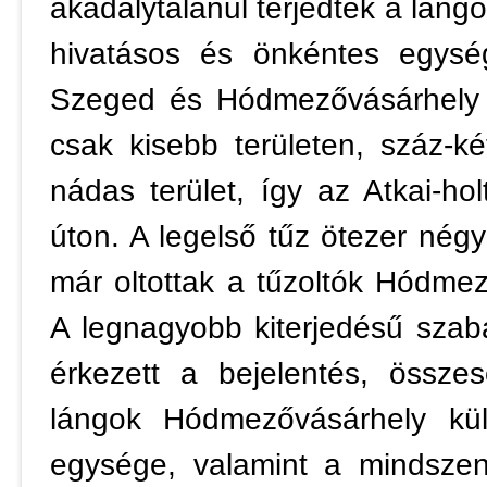
akadálytalanul terjedtek a lángo
hivatásos és önkéntes egysé
Szeged és Hódmezővásárhely k
csak kisebb területen, száz-k
nádas terület, így az Atkai-h
úton. A legelső tűz ötezer négy
már oltottak a tűzoltók Hódme
A legnagyobb kiterjedésű szabad
érkezett a bejelentés, össze
lángok Hódmezővásárhely kült
egysége, valamint a mindszen