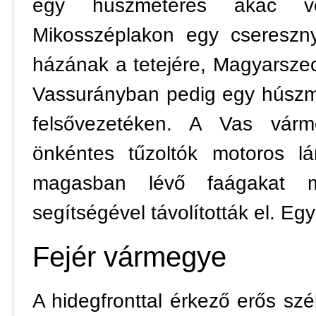
egy húszméteres akác vesz
Mikosszéplakon egy csereszn
házának a tetejére, Magyarszec
Vassurányban pedig egy húszm
felsővezetéken. A Vas várm
önkéntes tűzoltók motoros lá
magasban lévő faágakat m
segítségével távolították el. Eg
Fejér vármegye
A hidegfronttal érkező erős szé