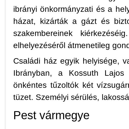
ibrányi önkormányzati és a hely
házat, kizárták a gázt és bizt
szakembereinek kiérkezéséi
elhelyezéséről átmenetileg go
Családi ház egyik helyisége, va
Ibrányban, a Kossuth Lajos 
önkéntes tűzoltók két vízsugár
tüzet. Személyi sérülés, lakoss
Pest vármegye