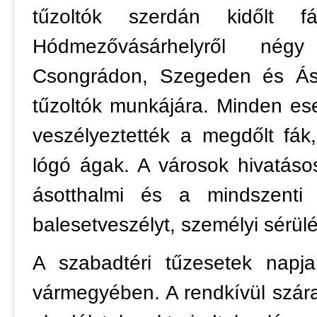
tűzoltók szerdán kidőlt 
Hódmezővásárhelyről négy
Csongrádon, Szegeden és Áso
tűzoltók munkájára. Minden es
veszélyeztették a megdőlt fá
lógó ágak. A városok hivatáso
ásotthalmi és a mindszenti 
balesetveszélyt, személyi sérülé
A szabadtéri tűzesetek napj
vármegyében. A rendkívül szár