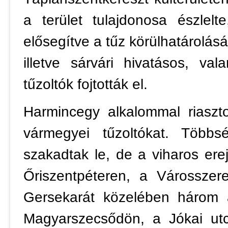
a terület tulajdonosa észlelt
elősegítve a tűz körülhatárolásá
illetve sárvári hivatásos, va
tűzoltók fojtották el.
Harmincegy alkalommal riaszt
vármegyei tűzoltókat. Többs
szakadtak le, de a viharos erejű
Őriszentpéteren, a Városszer
Gersekarát közelében három a
Magyarszecsődön, a Jókai utc