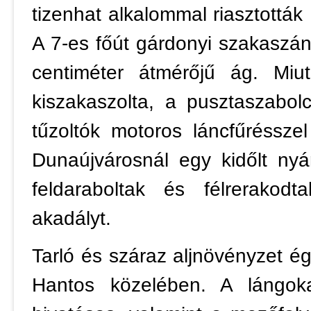
tizenhat alkalommal riasztották
A 7-es főút gárdonyi szakaszán
centiméter átmérőjű ág. Miu
kiszakaszolta, a pusztaszabol
tűzoltók motoros láncfűrésszel
Dunaújvárosnál egy kidőlt nyár
feldaraboltak és félrerakod
akadályt.
Tarló és száraz aljnövényzet é
Hantos közelében. A lángok