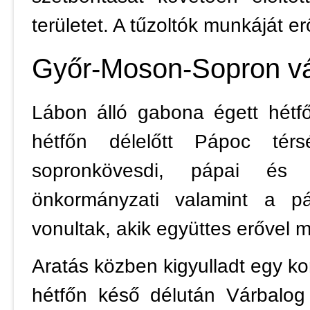
területet. A tűzoltók munkáját e
Győr-Moson-Sopron v
Lábon álló gabona égett hétfő
hétfőn délelőtt Pápoc tér
sopronkövesdi, pápai és 
önkormányzati valamint a pá
vonultak, akik együttes erővel 
Aratás közben kigyulladt egy ko
hétfőn késő délután Várbalog