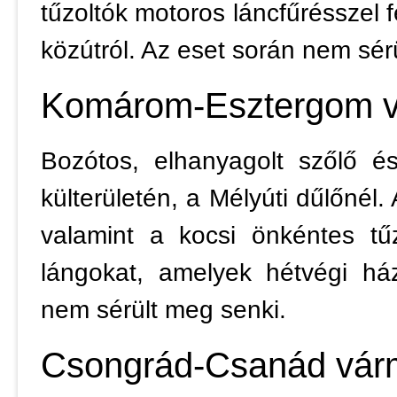
tűzoltók motoros láncfűrésszel fe
közútról. Az eset során nem sér
Komárom-Esztergom 
Bozótos, elhanyagolt szőlő é
külterületén, a Mélyúti dűlőnél
valamint a kocsi önkéntes tűz
lángokat, amelyek hétvégi há
nem sérült meg senki.
Csongrád-Csanád vár