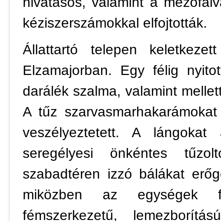
hivatásos, valamint a mezőfalv
kéziszerszámokkal elfojtották.
Állattartó telepen keletkeze
Elzamajorban. Egy félig nyit
darálék szalma, valamint melle
A tűz szarvasmarhakarámokat é
veszélyeztetett. A lángokat
seregélyesi önkéntes tűzol
szabadtéren izzó bálákat erő
miközben az egységek fo
fémszerkezetű, lemezborítá