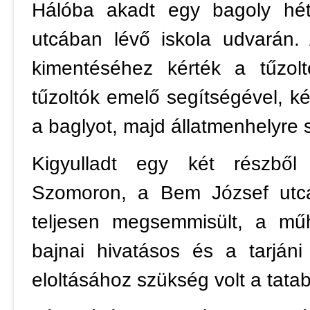
Hálóba akadt egy bagoly hé
utcában lévő iskola udvarán.
kimentéséhez kérték a tűzol
tűzoltók emelő segítségével, ké
a baglyot, majd állatmenhelyre sz
Kigyulladt egy két részből
Szomoron, a Bem József utcá
teljesen megsemmisült, a műh
bajnai hivatásos és a tarjáni
eloltásához szükség volt a tatabá