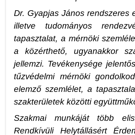
Dr. Gyapjas János rendszeres 
illetve tudományos rendezv
tapasztalat, a mérnöki szemléle
a közérthető, ugyanakkor sz
jellemzi. Tevékenysége jelent
tűzvédelmi mérnöki gondolko
elemző szemlélet, a tapasztal
szakterületek közötti együttműk
Szakmai munkáját több elis
Rendkívüli Helytállásért Érd