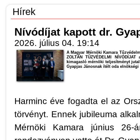
Hírek
Nívódíjat kapott dr. Gya
2026. július 04. 19:14
A Magyar Mérnöki Kamara Tűzvédelmi 
ZOLTÁN TŰZVÉDELMI NÍVÓDÍJAT alap
kimagasló mérnöki teljesítményt jutal
Gyapjas Jánosnak ítélt oda elnökségi 
Harminc éve fogadta el az Ors
törvényt. Ennek jubileuma alk
Mérnöki Kamara június 26-