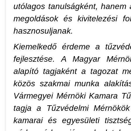
utólagos tanulságként, hanem a
megoldások és kivitelezési f
hasznosuljanak.
Kiemelkedő érdeme a tűzvéde
fejlesztése. A Magyar Mérn
alapító tagjaként a tagozat m
közös szakmai munka alakítás
Vármegyei Mérnöki Kamara Tűz
tagja a Tűzvédelmi Mérnökök
kamarai és egyesületi tiszts