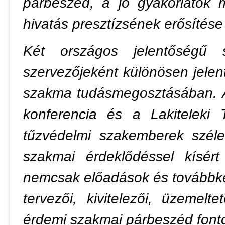
párbeszéd, a jó gyakorlatok 
hivatás presztízsének erősítése
Két országos jelentőségű s
szervezőjeként különösen jelent
szakma tudásmegosztásában. A 
konferencia és a Lakitelek
tűzvédelmi szakemberek széle
szakmai érdeklődéssel kísér
nemcsak előadások és továbbké
tervezői, kivitelezői, üzemel
érdemi szakmai párbeszéd fontos