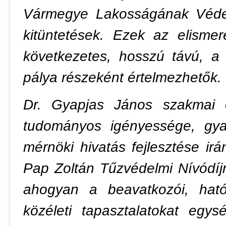
Vármegye Lakosságának Védelm
kitüntetések. Ezek az elis
következetes, hosszú távú, a
pálya részeként értelmezhetők.
Dr. Gyapjas János szakmai é
tudományos igényessége, gyak
mérnöki hivatás fejlesztése irá
Pap Zoltán Tűzvédelmi Nívódí
ahogyan a beavatkozói, ható
közéleti tapasztalatokat egy