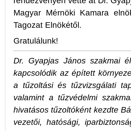
rendezvényen vette át Dr. Gyap
Magyar Mérnöki Kamara elnök
Tagozat Elnökétől.
Gratulálunk!
Dr. Gyapjas János szakmai él
kapcsolódik az épített környe
a tűzoltási és tűzvizsgálati t
valamint a tűzvédelmi szakmai
hivatásos tűzoltóként kezdte B
vezetői, hatósági, iparbiztonsá