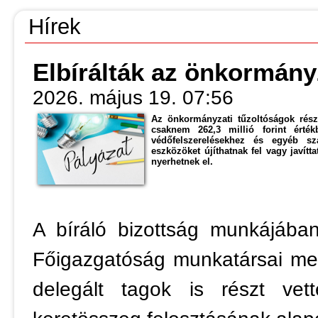
Hírek
Elbírálták az önkormány
2026. május 19. 07:56
Az önkormányzati tűzoltóságok részé
csaknem 262,3 millió forint érték
védőfelszerelésekhez és egyéb sza
eszközöket újíthatnak fel vagy javítt
nyerhetnek el.
A bíráló bizottság munkájába
Főigazgatóság munkatársai mel
delegált tagok is részt vett