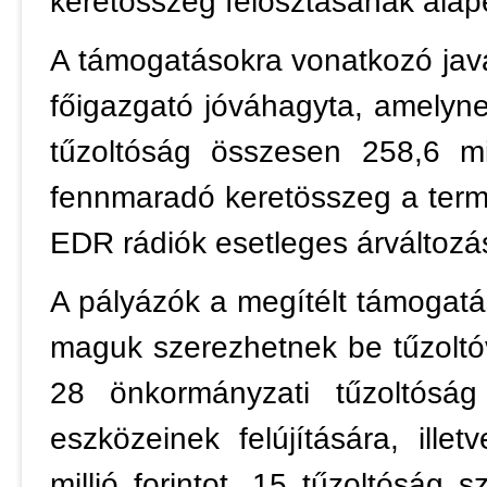
keretösszeg felosztásának alap
A támogatásokra vonatkozó java
főigazgató jóváhagyta, amelyn
tűzoltóság összesen 258,6 mi
fennmaradó keretösszeg a ter
EDR rádiók esetleges árváltozás
A pályázók a megítélt támogatás
maguk szerezhetnek be tűzoltó
28 önkormányzati tűzoltóság 
eszközeinek felújítására, ille
millió forintot, 15 tűzoltóság s