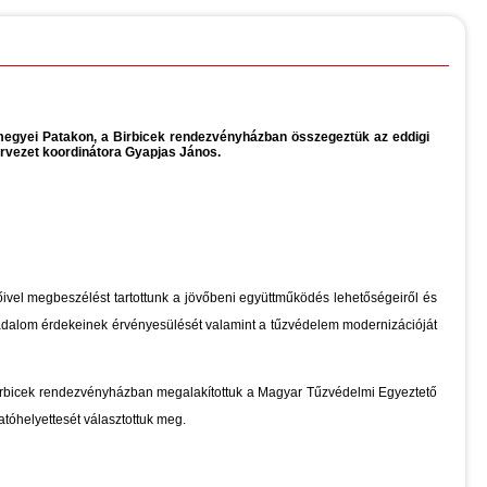
 megyei Patakon, a Birbicek rendezvényházban összegeztük az eddigi
rvezet koordinátora Gyapjas János.
vel megbeszélést tartottunk a jövőbeni együttműködés lehetőségeiről és
sadalom érdekeinek érvényesülését valamint a tűzvédelem modernizációját
irbicek rendezvényházban megalakítottuk a Magyar Tűzvédelmi Egyeztető
óhelyettesét választottuk meg.