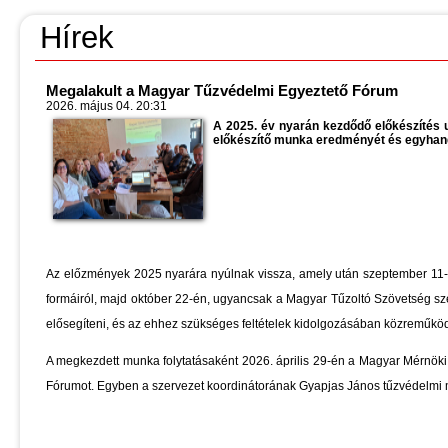
Hírek
Megalakult a Magyar Tűzvédelmi Egyeztető Fórum
2026. május 04. 20:31
A 2025. év nyarán kezdődő előkészítés 
előkészítő munka eredményét és egyhang
Az előzmények 2025 nyarára nyúlnak vissza, amely után
szeptember 11-
formáiról, majd október 22-én, ugyancsak a Magyar Tűzoltó Szövetség sz
elősegíteni, és az ehhez szükséges feltételek kidolgozásában közreműkö
A megkezdett munka folytatásaként 2026. április 29-én a Magyar Mérnö
Fórumot. Egyben a szervezet koordinátorának Gyapjas János tűzvédelmi m