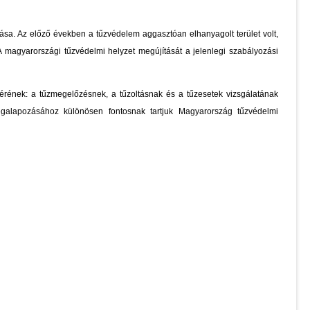
sa. Az előző években a tűzvédelem aggasztóan elhanyagolt terület volt,
 A magyarországi tűzvédelmi helyzet megújítását a jelenlegi szabályozási
rének: a tűzmegelőzésnek, a tűzoltásnak és a tűzesetek vizsgálatának
egalapozásához különösen fontosnak tartjuk Magyarország tűzvédelmi