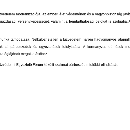
zvédelem modernizációja, az emberi élet védelmének és a vagyonbiztonság javítá
 gazdasági versenyképességet, valamint a fenntarthatósági célokat is szolgálja.
munka támogatása. Nélkülözhetetlen a tűzvédelem három hagyományos alappillé
akmai párbeszédek és egyeztetések lefolytatása. A kormányzati döntések m
tratégiájának megalkotásához.
védelmi Egyeztető Fórum közötti szakmai párbeszéd mielőbbi elindítását.