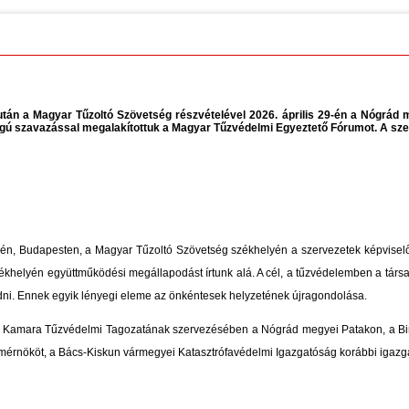
után a Magyar Tűzoltó Szövetség részvételével 2026. április 29-én a Nógrád
ú szavazással megalakítottuk a Magyar Tűzvédelmi Egyeztető Fórumot. A sze
én, Budapesten, a Magyar Tűzoltó Szövetség székhelyén a szervezetek képviselői
ékhelyén együttműködési megállapodást írtunk alá. A cél, a tűzvédelemben a tár
dni. Ennek egyik lényegi eleme az önkéntesek helyzetének újragondolása.
ki Kamara Tűzvédelmi Tagozatának szervezésében a Nógrád megyei Patakon, a B
érnököt, a Bács-Kiskun vármegyei Katasztrófavédelmi Igazgatóság korábbi igazgat