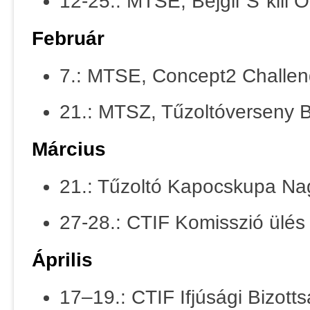
12-25.: MTSE, Bejgli"S"kill O
Február
7.: MTSE, Concept2 Challen
21.: MTSZ, Tűzoltóverseny Bi
Március
21.: Tűzoltó Kapocskupa N
27-28.: CTIF Komisszió ülés
Április
17–19.: CTIF Ifjúsági Bizott