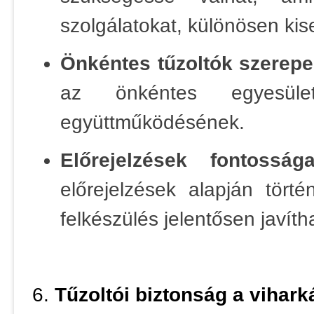
szolgálatokat, különösen ki
Önkéntes tűzoltók szerepe
az önkéntes egyesüle
együttműködésének.
Előrejelzések fontossága
előrejelzések alapján tört
felkészülés jelentősen javíth
6.
Tűzoltói biztonság a vihark