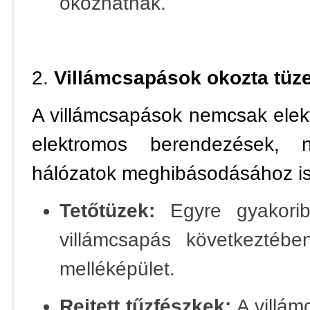
okozhatnak.
2.
Villámcsapások okozta tüze
A villámcsapások nemcsak elek
elektromos berendezések, n
hálózatok meghibásodásához is
Tetőtüzek:
Egyre gyakorib
villámcsapás következtéb
melléképület.
Rejtett tűzfészkek:
A villám