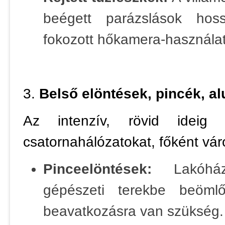
beégett parázslások hos
fokozott hőkamera-használa
3.
Belső elöntések, pincék, alu
Az intenzív, rövid ideig t
csatornahálózatokat, főként vár
Pinceelöntések:
Lakóháza
gépészeti terekbe beöml
beavatkozásra van szükség.