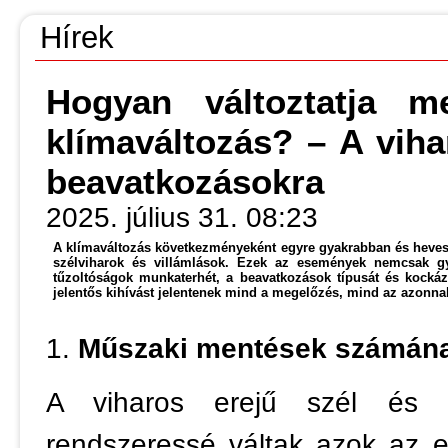
Hírek
Hogyan változtatja 
klímaváltozás? – A viha
beavatkozásokra
2025. július 31. 08:23
A klímaváltozás következményeként egyre gyakrabban és hevese
szélviharok és villámlások. Ezek az események nemcsak gy
tűzoltóságok munkaterhét, a beavatkozások típusát és kockázat
jelentős kihívást jelentenek mind a megelőzés, mind az azonnal
1.
Műszaki mentések számána
A viharos erejű szél és 
rendszeressé váltak azok az 