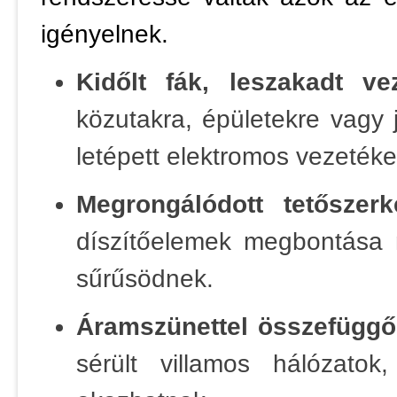
igényelnek.
Kidőlt fák, leszakadt ve
közutakra, épületekre vagy já
letépett elektromos vezetékek
Megrongálódott tetőszerk
díszítőelemek megbontása m
sűrűsödnek.
Áramszünettel összefüggő
sérült villamos hálózatok