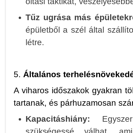
oltási taktikát, veszélyeseb
Tűz ugrása más épületekr
épületből a szél által szállí
létre.
5.
Általános terhelésnövekedé
A viharos időszakok gyakran tö
tartanak, és párhuzamosan szám
Kapacitáshiány:
Egyszerr
szükségessé válhat, ami