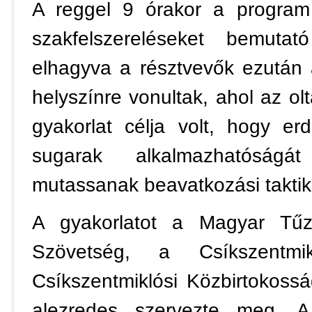
A reggel 9 órakor a program 
szakfelszereléseket bemuta
elhagyva a résztvevők ezután a
helyszínre vonultak, ahol az olt
gyakorlat célja volt, hogy e
sugarak alkalmazhatóságá
mutassanak beavatkozási taktiká
A gyakorlatot a Magyar Tűzo
Szövetség, a Csíkszentm
Csíkszentmiklósi Közbirtokoss
alezredes szervezte meg. 