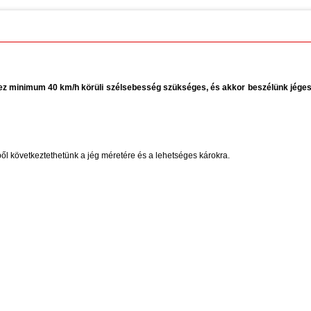
hez minimum 40 km/h körüli szélsebesség szükséges, és akkor beszélünk jégeső
ből következtethetünk a jég méretére és a lehetséges károkra.