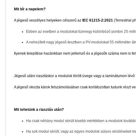
Mit bír a napelem?
A jégeső veszélyes helyeken célszerű az
IEC 61215-2:2021
(Terrestrial p
Ebben az esetben a modulokat tizenegy különböző ponton 25 millim
A nehezített nagy jégeső-tesztben a PV-modulokat 55 milliméter á
Ilyenek telepítése hazánkban nem jellemző és a jégesők száma nem is fel
Jégeső utáni riasztáskor a modulok törött üvege vagy a laminátumon lévő 
A jégeső okozta károk felszámolásában csak korlátozottan tudunk részt venn
Mit tehetünk a riasztás után?
Ha csak néhány modul sérült kisebb mértékben a modulok további
Ha sok modul sérült, vagy az egyes modulok súlyos sérüléseket muta