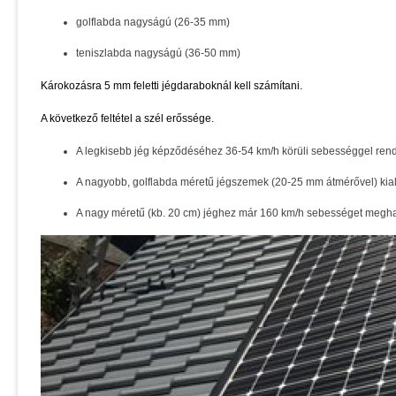
golflabda nagyságú (26-35 mm)
teniszlabda nagyságú (36-50 mm)
Károkozásra 5 mm feletti jégdaraboknál kell számítani.
A következő feltétel a szél erőssége.
A legkisebb jég képződéséhez 36-54 km/h körüli sebességgel rende
A nagyobb, golflabda méretű jégszemek (20-25 mm átmérővel) kial
A nagy méretű (kb. 20 cm) jéghez már 160 km/h sebességet meghal