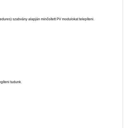
ocedures) szabvány alapján minősített PV modulokat telepíteni.
egíteni tudunk.