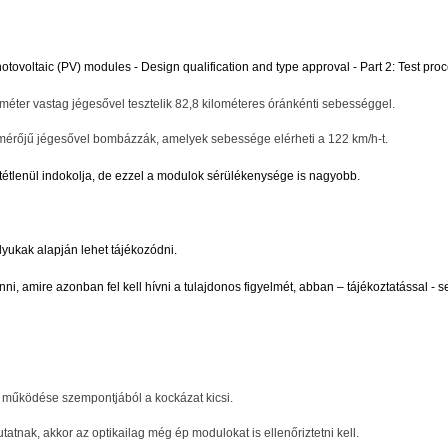
hotovoltaic (PV) modules - Design qualification and type approval - Part 2: Test pr
éter vastag jégesővel tesztelik 82,8 kilométeres óránkénti sebességgel.
tmérőjű jégesővel bombázzák, amelyek sebessége elérheti a 122 km/h-t.
tétlenül indokolja, de ezzel a modulok sérülékenysége is nagyobb.
lyukak alapján lehet tájékozódni.
i, amire azonban fel kell hívni a tulajdonos figyelmét, abban – tájékoztatással - s
 működése szempontjából a kockázat kicsi.
tnak, akkor az optikailag még ép modulokat is ellenőriztetni kell.