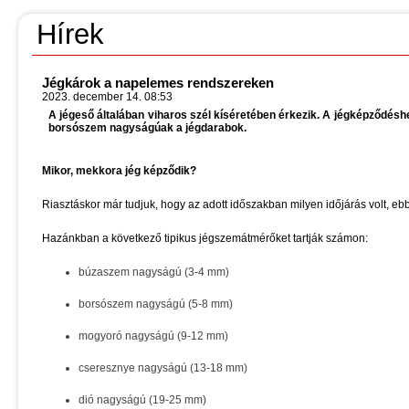
Hírek
Jégkárok a napelemes rendszereken
2023. december 14. 08:53
A jégeső általában viharos szél kíséretében érkezik. A jégképződés
borsószem nagyságúak a jégdarabok.
Mikor, mekkora jég képződik?
Riasztáskor már tudjuk, hogy az adott időszakban milyen időjárás volt, eb
Hazánkban a következő tipikus jégszemátmérőket tartják számon:
búzaszem nagyságú (3-4 mm)
borsószem nagyságú (5-8 mm)
mogyoró nagyságú (9-12 mm)
cseresznye nagyságú (13-18 mm)
dió nagyságú (19-25 mm)