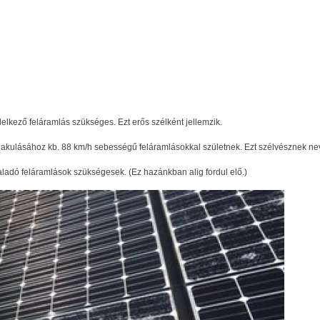
lkező feláramlás szükséges. Ezt erős szélként jellemzik.
akulásához kb. 88 km/h sebességű feláramlásokkal születnek. Ezt szélvésznek ne
adó feláramlások szükségesek. (Ez hazánkban alig fordul elő.)