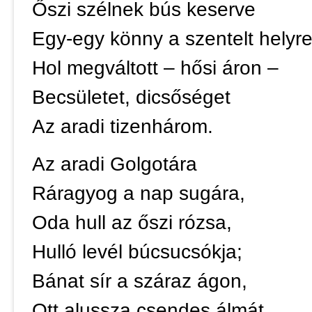
Őszi szélnek bús keserve
Egy-egy könny a szentelt helyre
Hol megváltott – hősi áron –
Becsületet, dicsőséget
Az aradi tizenhárom.
Az aradi Golgotára
Ráragyog a nap sugára,
Oda hull az őszi rózsa,
Hulló levél búcsucsókja;
Bánat sír a száraz ágon,
Ott alussza csendes álmát