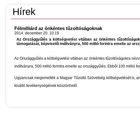
Hírek
Félmilliárd az önkéntes tűzoltóságoknak
2014. december 20. 10:19
Az Országgyűlés a költségvetési vitában az önkéntes tűzoltóságokr
támogatását, képviselői indítványra, 500 millió forintra emelte az ors
Az Országgyűlés a költségvetési vitában az önkéntes tűzoltóságokra nézve 
indítványra, 500 millió forintra emelte az országgyűlés. Ebből 100 millió f
Ugyancsak megemelték a Magyar Tűzoltó Szövetség költségvetését is, ami
kiváltó tevékenységének köszönhető.