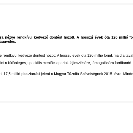
a nézve rendkívül kedvező döntést hozott. A hosszú évek óta 120 millió fori
zággyűlés.
rendkívül kedvező döntést hozott. A hosszú évek óta 120 millió forint, majd a taval
orint a különleges, speciális mentőcsoportok fejlesztésére, támogatására fordítandó.
 17,5 millió pluszforrást jelent a Magyar Tűzoltó Szövetségnek 2015. évre. Mind