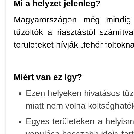
Mi a helyzet jelenleg?
Magyarországon még mindig
tűzoltók a riasztástól számítv
területeket hívják „fehér foltok
Miért van ez így?
Ezen helyeken hivatásos tűz
miatt nem volna költséghaté
Egyes területeken a helyisme
vonulása hosszabb ideig tart