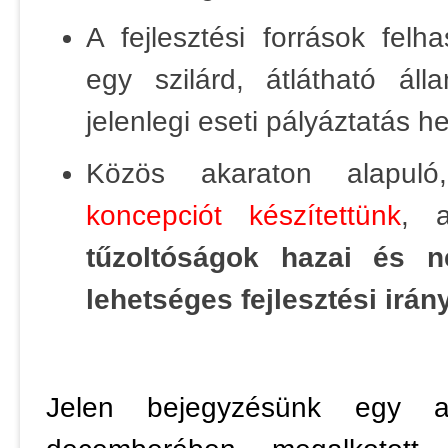
A fejlesztési források felh
egy szilárd, átlátható áll
jelenlegi eseti pályáztatás he
Közös akaraton alapul
koncepciót készítettünk
, 
tűzoltóságok hazai és n
lehetséges fejlesztési irán
Jelen bejegyzésünk egy 