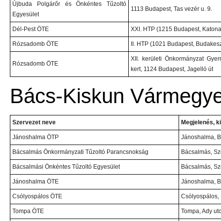
Újbuda Polgárőr és Önkéntes Tűzoltó
1113 Budapest, Tas vezér u. 9.
Egyesület
Dél-Pest ÖTE
XXI. HTP (1215 Budapest, Katona 
Rózsadomb ÖTE
II. HTP (1021 Budapest, Budakeszi
XII. kerületi Önkormányzat Gye
Rózsadomb ÖTE
kert, 1124 Budapest, Jagelló út
Bács-Kiskun Vármegy
Szervezet neve
Megjelenés, ki
Jánoshalma ÖTP
Jánoshalma, B
Bácsalmás Önkormányzati Tűzoltó Parancsnokság
Bácsalmás, Sze
Bácsalmási Önkéntes Tűzoltó Egyesület
Bácsalmás, Sze
Jánoshalma ÖTE
Jánoshalma, B
Csólyospálos ÖTE
Csólyospálos, 
Tompa ÖTE
Tompa, Ady utc