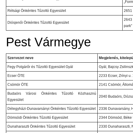
„Form
Rétsági Önkéntes Tűzoltó Egyesület
2651 
2643 
Diósjenői Önkéntes Tűzoltó Egyesület
park”
Pest Vármegye
Szervezet neve
Megjelenés, kitelepü
Fegy Polgárőr és Tűzoltó Egyesület Gyál
Gyál, Bajcsy Zsilinsz
Ecser ÖTE
2233 Ecser, Zrínyi u. 
Csömör ÖTE
2141 Csömör, Állomás
Budaörs Városi Önkéntes Tűzoltó Közhasznú
2040 Budaörs, Dózsa
Egyesület
Délegyházi-Dunavarsányi Önkéntes Tűzoltó Egyesület
2336 Dunavarsány, H
Dömsödi Önkéntes Tűzoltó Egyesület
2344 Dömsöd, Béke t
Dunaharaszti Önkéntes Tűzoltó Egyesület
2330 Dunaharaszti, 