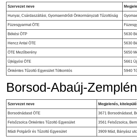
Szervezet neve
Megjele
Hunyai, Csárdaszállási, Gyomaendrődi Önkormányzati Tűzoltóság
Gyomaen
Füzesgyarmat ÖTE
Füzesgy
Békési ÖTP
5630 Bé
Hencz Antal ÖTE
5630 Bé
ÖTE Mezőberény
5650 Me
Újkígyósi ÖTE
5661 Új
Önkéntes Tűzoltó Egyesület Tótkomlós
5940 Tó
Borsod-Abaúj-Zemplé
Szervezet neve
Megjelenés, kitelepülé
Borsodnádasd ÖTE
3671 Borsodnádasd, Bu
Felsőzsolca Önkéntes Tűzoltó Egyesület
3561 Felsőzsolca, Bem 
Mádi Polgárőr és Tűzoltó Egyesület
3909 Mád, Bányász utc