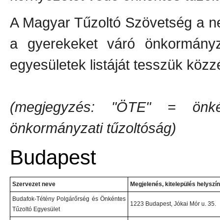
A Magyar Tűzoltó Szövetség a nem
a gyerekeket váró önkormányza
egyesületek listáját tesszük közz
(megjegyzés: "ÖTE" = önké
önkormányzati tűzoltóság)
Budapest
Szervezet neve
Megjelenés, kitelepülés helyszí
Budafok-Tétény Polgárőrség és Önkéntes
1223 Budapest, Jókai Mór u. 35.
Tűzoltó Egyesület