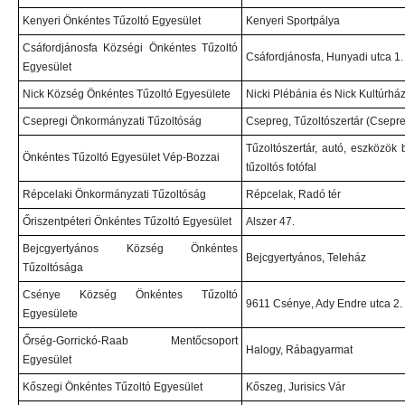
Kenyeri Önkéntes Tűzoltó Egyesület
Kenyeri Sportpálya
Csáfordjánosfa Községi Önkéntes Tűzoltó
Csáfordjánosfa, Hunyadi utca 1. 
Egyesület
Nick Község Önkéntes Tűzoltó Egyesülete
Nicki Plébánia és Nick Kultúrház e
Csepregi Önkormányzati Tűzoltóság
Csepreg, Tűzoltószertár (Csepreg
Tűzoltószertár, autó, eszközök 
Önkéntes Tűzoltó Egyesület Vép-Bozzai
tűzoltós fotófal
Répcelaki Önkormányzati Tűzoltóság
Répcelak, Radó tér
Őriszentpéteri Önkéntes Tűzoltó Egyesület
Alszer 47.
Bejcgyertyános Község Önkéntes
Bejcgyertyános, Teleház
Tűzoltósága
Csénye Község Önkéntes Tűzoltó
9611 Csénye, Ady Endre utca 2.
Egyesülete
Őrség-Gorrickó-Raab Mentőcsoport
Halogy, Rábagyarmat
Egyesület
Kőszegi Önkéntes Tűzoltó Egyesület
Kőszeg, Jurisics Vár