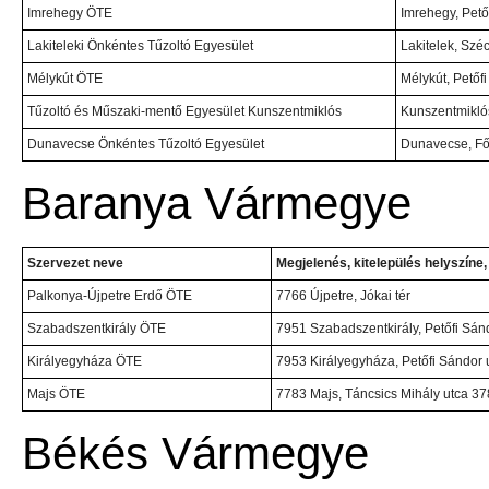
Imrehegy ÖTE
Imrehegy, Petőf
Lakiteleki Önkéntes Tűzoltó Egyesület
Lakitelek, Széc
Mélykút ÖTE
Mélykút, Petőfi 
Tűzoltó és Műszaki-mentő Egyesület Kunszentmiklós
Kunszentmiklós
Dunavecse Önkéntes Tűzoltó Egyesület
Dunavecse, Fő 
Baranya Vármegye
Szervezet neve
Megjelenés, kitelepülés helyszíne
Palkonya-Újpetre Erdő ÖTE
7766 Újpetre, Jókai tér
Szabadszentkirály ÖTE
7951 Szabadszentkirály, Petőfi Sánd
Királyegyháza ÖTE
7953 Királyegyháza, Petőfi Sándor u
Majs ÖTE
7783 Majs, Táncsics Mihály utca 37
Békés Vármegye