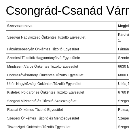
Csongrád-Csanád Vár
Szervezet neve
Megjel
Károly
Szegvár Nagyközség Önkéntes Tűzoltó Egyesület
1.
Fábiánsebestyén Önkéntes Tűzoltó Egyesület
Fábián
Szentesi Tűzoltók Hagyományőrző Egyesülete
Szente
Mindszent Város Önkéntes Tűzoltó Egyesület
6630 M
Hódmezővásárhelyi Önkéntes Tűzoltó Egyesület
6800 H
Üllés Nagyközségi Önkéntes Tűzoltó Egyesület
Üllés,
Kisteleki Polgárőr és Önkéntes Tűzoltó Egyesület
6760 Ki
Szegedi Vízimentő és Tűzoltó Szakszolgálat
Szeged
Ruzsai Önkéntes Tűzoltó Egyesület
Ruzsa,
Szegedi Önkéntes Tűzoltó és Mentőegyesület
Szeged
Tiszaszigeti Önkéntes Tűzoltó Egyesület
Szeged