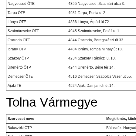
Nagyecsed ÖTE
4355 Nagyecsed, Szatmári utca 3.
Tarpa ÖTE
4931 Tarpa, Posta u. 2.
Lónya ÖTE
4836 Lónya, Árpád út 72.
Szatmárcseke ÖTE
4945 Szatmárcseke, Petőfi u. 1.
Csaroda ÖTE
4844 Csaroda, Beregszászi út 33.
Ibrány ÖTP
4484 Ibrány, Tompa Mihály út 18.
Szakoly ÖTP
4234 Szakoly, Rákóczi u. 10.
Újfehértó ÖTP
4244 Újfehértó, Béke tér 14.
Demecser ÖTE
4516 Demecser, Szabolcs Vezér út 55.
Ajaki TE
4524 Ajak, Damjanich út 14.
Tolna Vármegye
Szervezet neve
Megjelenés, kitel
Bátaszéki ÖTP
Bátaszék, Hunyadi