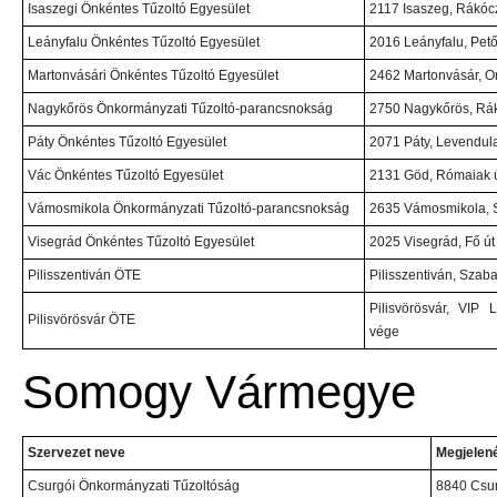
Isaszegi Önkéntes Tűzoltó Egyesület
2117 Isaszeg, Rákócz
Leányfalu Önkéntes Tűzoltó Egyesület
2016 Leányfalu, Petőf
Martonvásári Önkéntes Tűzoltó Egyesület
2462 Martonvásár, Or
Nagykőrös Önkormányzati Tűzoltó-parancsnokság
2750 Nagykőrös, Rák
Páty Önkéntes Tűzoltó Egyesület
2071 Páty, Levendula
Vác Önkéntes Tűzoltó Egyesület
2131 Göd, Rómaiak ú
Vámosmikola Önkormányzati Tűzoltó-parancsnokság
2635 Vámosmikola, S
Visegrád Önkéntes Tűzoltó Egyesület
2025 Visegrád, Fő út
Pilisszentiván ÖTE
Pilisszentiván, Szab
Pilisvörösvár, VIP 
Pilisvörösvár ÖTE
vége
Somogy Vármegye
Szervezet neve
Megjelené
Csurgói Önkormányzati Tűzoltóság
8840 Csur