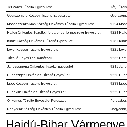
Tét Város Tűzoltó Egyesülete
Tét, Tűzolt
Győrszemere Község Tűzoltó Egyesülete
Győrszemer
Mosonszentmiklós Község Önkéntes Tűzoltó Egyesülete
9154 Moson
Rajkai Önkéntes Tűzoltó, Polgárőr és Természetőr Egyesület
9224 Rajka
Kimle Község Önkéntes Tűzoltó Egyesület
9181 Kimle,
Levél Község Tűzoltó Egyesülete
9221 Levél
Tűzoltó Egyesület Darnózseli
9232 Darnó
Jánossomorja Önkéntes Tűzoltó Egyesület
9241 Jáno
Dunaszigeti Önkéntes Tűzoltó Egyesület
9226 Dunas
Lipót Községi Tűzoltó Egyesület
9233 Lipót,
Dunakiliti Önkéntes Tűzoltó Egyesület
9225 Dunak
Önkéntes Tűzoltó Egyesület Pereszteg
Pereszteg, 
Nagycenk Község Önkéntes Tűzoltó Egyesülete
Nagycenk, 
Hajdú-Bihar Vármegye