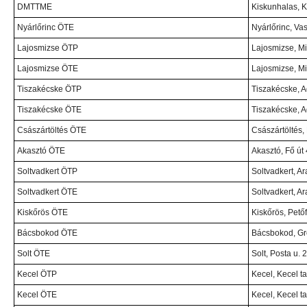
DMTTME
Kiskunhalas, K
Nyárlőrinc ÖTE
Nyárlőrinc, Vas
Lajosmizse ÖTP
Lajosmizse, Mi
Lajosmizse ÖTE
Lajosmizse, Mi
Tiszakécske ÖTP
Tiszakécske, A
Tiszakécske ÖTE
Tiszakécske, A
Császártöltés ÖTE
Császártöltés, 
Akasztó ÖTE
Akasztó, Fő út 
Soltvadkert ÖTP
Soltvadkert, Ara
Soltvadkert ÖTE
Soltvadkert, Ara
Kiskőrös ÖTE
Kiskőrös, Petőf
Bácsbokod ÖTE
Bácsbokod, Gró
Solt ÖTE
Solt, Posta u. 2
Kecel ÖTP
Kecel, Kecel t
Kecel ÖTE
Kecel, Kecel t