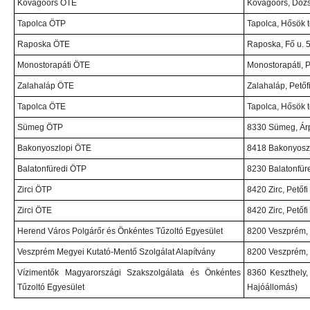
Kővágóörs ÖTE
Kővágóörs, Dózsa
Tapolca ÖTP
Tapolca, Hősök t
Raposka ÖTE
Raposka, Fő u. 5
Monostorapáti ÖTE
Monostorapáti, Pe
Zalahaláp ÖTE
Zalahaláp, Petőfi
Tapolca ÖTE
Tapolca, Hősök t
Sümeg ÖTP
8330 Sümeg, Árp
Bakonyoszlopi ÖTE
8418 Bakonyoszl
Balatonfüredi ÖTP
8230 Balatonfüre
Zirci ÖTP
8420 Zirc, Petőfi
Zirci ÖTE
8420 Zirc, Petőfi
Herend Város Polgárőr és Önkéntes Tűzoltó Egyesület
8200 Veszprém, 
Veszprém Megyei Kutató-Mentő Szolgálat Alapítvány
8200 Veszprém, 
Vízimentők Magyarországi Szakszolgálata és Önkéntes
8360 Keszthely,
Tűzoltó Egyesület
Hajóállomás)