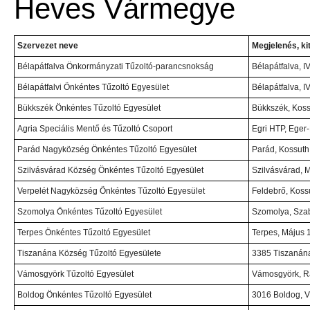
Heves Vármegye
Szervezet neve
Megjelenés, ki
Bélapátfalva Önkormányzati Tűzoltó-parancsnokság
Bélapátfalva, IV
Bélapátfalvi Önkéntes Tűzoltó Egyesület
Bélapátfalva, IV
Bükkszék Önkéntes Tűzoltó Egyesület
Bükkszék, Kossu
Agria Speciális Mentő és Tűzoltó Csoport
Egri HTP, Eger-
Parád Nagyközség Önkéntes Tűzoltó Egyesület
Parád, Kossuth 
Szilvásvárad Község Önkéntes Tűzoltó Egyesület
Szilvásvárad, M
Verpelét Nagyközség Önkéntes Tűzoltó Egyesület
Feldebrő, Kossu
Szomolya Önkéntes Tűzoltó Egyesület
Szomolya, Szab
Terpes Önkéntes Tűzoltó Egyesület
Terpes, Május 1.
Tiszanána Község Tűzoltó Egyesülete
3385 Tiszanána
Vámosgyörk Tűzoltó Egyesület
Vámosgyörk, Rá
Boldog Önkéntes Tűzoltó Egyesület
3016 Boldog, Vi