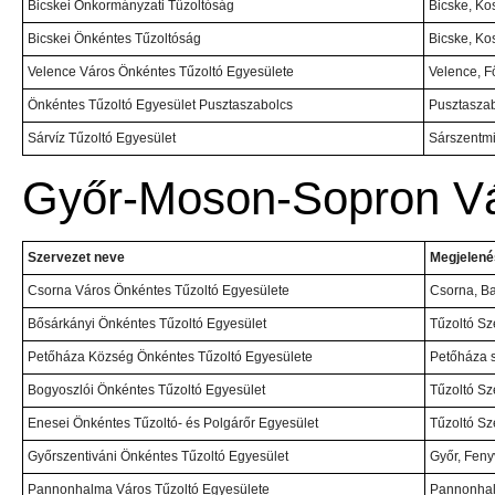
Bicskei Önkormányzati Tűzoltóság
Bicske, Ko
Bicskei Önkéntes Tűzoltóság
Bicske, Ko
Velence Város Önkéntes Tűzoltó Egyesülete
Velence, F
Önkéntes Tűzoltó Egyesület Pusztaszabolcs
Pusztaszab
Sárvíz Tűzoltó Egyesület
Sárszentmi
Győr-Moson-Sopron V
Szervezet neve
Megjelenés
Csorna Város Önkéntes Tűzoltó Egyesülete
Csorna, Bar
Bősárkányi Önkéntes Tűzoltó Egyesület
Tűzoltó Sz
Petőháza Község Önkéntes Tűzoltó Egyesülete
Petőháza s
Bogyoszlói Önkéntes Tűzoltó Egyesület
Tűzoltó Sz
Enesei Önkéntes Tűzoltó- és Polgárőr Egyesület
Tűzoltó Sz
Győrszentiváni Önkéntes Tűzoltó Egyesület
Győr, Feny
Pannonhalma Város Tűzoltó Egyesülete
Pannonhalm