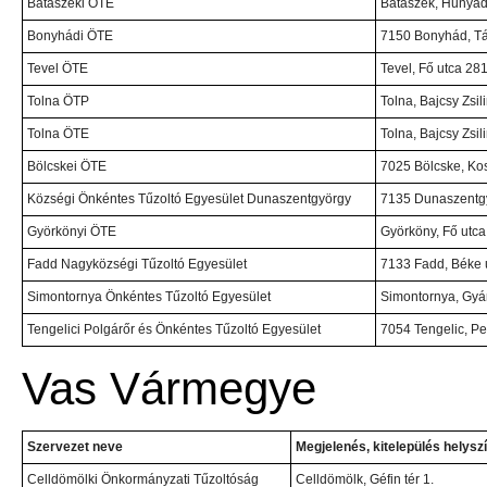
Bátaszéki ÖTE
Bátaszék, Hunyadi
Bonyhádi ÖTE
7150 Bonyhád, Tá
Tevel ÖTE
Tevel, Fő utca 281
Tolna ÖTP
Tolna, Bajcsy Zsil
Tolna ÖTE
Tolna, Bajcsy Zsil
Bölcskei ÖTE
7025 Bölcske, Kos
Községi Önkéntes Tűzoltó Egyesület Dunaszentgyörgy
7135 Dunaszentgy
Györkönyi ÖTE
Györköny, Fő utca 
Fadd Nagyközségi Tűzoltó Egyesület
7133 Fadd, Béke u
Simontornya Önkéntes Tűzoltó Egyesület
Simontornya, Gyár
Tengelici Polgárőr és Önkéntes Tűzoltó Egyesület
7054 Tengelic, Pet
Vas Vármegye
Szervezet neve
Megjelenés, kitelepülés helysz
Celldömölki Önkormányzati Tűzoltóság
Celldömölk, Géfin tér 1.