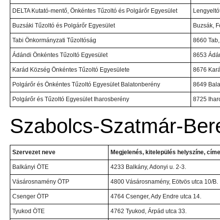
DELTA Kutató-mentő, Önkéntes Tűzoltó és Polgárőr Egyesület
Lengyeltót
Buzsáki Tűzoltó és Polgárőr Egyesület
Buzsák, Fő
Tabi Önkormányzati Tűzoltóság
8660 Tab,
Ádándi Önkéntes Tűzoltó Egyesület
8653 Ádán
Karád Község Önkéntes Tűzoltó Egyesülete
8676 Kará
Polgárőr és Önkéntes Tűzoltó Egyesület Balatonberény
8649 Bala
Polgárőr és Tűzoltó Egyesület Iharosberény
8725 Iharo
Szabolcs-Szatmár-Be
Szervezet neve
Megjelenés, kitelepülés helyszíne, cím
Balkányi ÖTE
4233 Balkány, Adonyi u. 2-3.
Vásárosnamény ÖTP
4800 Vásárosnamény, Eötvös utca 10/B.
Csenger ÖTP
4764 Csenger, Ady Endre utca 14.
Tyukod ÖTE
4762 Tyukod, Árpád utca 33.