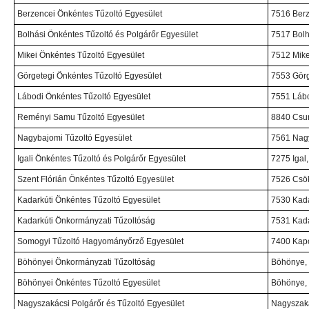
Berzencei Önkéntes Tűzoltó Egyesület
7516 Berz
Bolhási Önkéntes Tűzoltó és Polgárőr Egyesület
7517 Bolh
Mikei Önkéntes Tűzoltó Egyesület
7512 Mike,
Görgetegi Önkéntes Tűzoltó Egyesület
7553 Görg
Lábodi Önkéntes Tűzoltó Egyesület
7551 Lábo
Reményi Samu Tűzoltó Egyesület
8840 Csur
Nagybajomi Tűzoltó Egyesület
7561 Nagy
Igali Önkéntes Tűzoltó és Polgárőr Egyesület
7275 Igal,
Szent Flórián Önkéntes Tűzoltó Egyesület
7526 Csök
Kadarkúti Önkéntes Tűzoltó Egyesület
7530 Kada
Kadarkúti Önkormányzati Tűzoltóság
7531 Kada
Somogyi Tűzoltó Hagyományőrző Egyesület
7400 Kapo
Böhönyei Önkormányzati Tűzoltóság
Böhönye, 
Böhönyei Önkéntes Tűzoltó Egyesület
Böhönye, 
Nagyszakácsi Polgárőr és Tűzoltó Egyesület
Nagyszaká