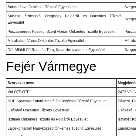
Sándorfalva Önkéntes Tűzoltó Egyesülete
Szeged
Subasa, Sziksóstó, Öreghegy Polgárőr és Önkéntes Tűzoltó
Szeged
Egyesület
Pusztamérges Községi Szent Flórián Önkéntes Tűzoltó Egyesület
Puszta
Mórahalom Város Önkéntes Tűzoltó Egyesület
Móraha
Dél-Alföldi Off-Road és Túra, Katasztrófavédelmi Egyesület
Szeged
Fejér Vármegye
Szervezet neve
Megjelenés
Vál ÖTE/ÖTP
2473 Vál, 
NOÉ Speciális Kutató-mentő és Önkéntes Tűzoltó Egyesület
Pákozd, Pet
Csókakő Önkéntes Tűzoltó Egyesület
Csókakő, T
Isztimér Önkéntes Tűzoltó és Polgárőr Egyesület
Isztimér, K
Lajoskomárom Nagyközség Önkéntes Tűzoltó Egyesület
Lajoskomá