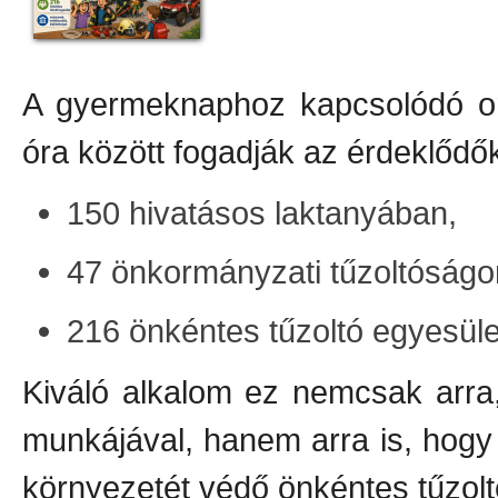
A gyermeknaphoz kapcsolódó o
óra között fogadják az érdeklődők
150 hivatásos laktanyában,
47 önkormányzati tűzoltóságo
216 önkéntes tűzoltó egyesüle
Kiváló alkalom ez nemcsak arra
munkájával, hanem arra is, hogy
környezetét védő önkéntes tűzolt