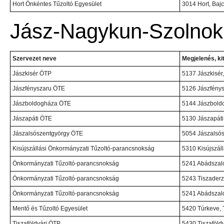
Hort Önkéntes Tűzoltó Egyesület
3014 Hort, Bajc
Jász-Nagykun-Szolno
Szervezet neve
Megjelenés, ki
Jászkisér ÖTP
5137 Jászkisér,
Jászfényszaru ÖTE
5126 Jászfénysz
Jászboldogháza ÖTE
5144 Jászboldo
Jászapáti ÖTE
5130 Jászapáti
Jászalsószentgyörgy ÖTE
5054 Jászalsós
Kisújszállási Önkormányzati Tűzoltó-parancsnokság
5310 Kisújszáll
Önkormányzati Tűzoltó-parancsnokság
5241 Abádszaló
Önkormányzati Tűzoltó-parancsnokság
5243 Tiszaderzs
Önkormányzati Tűzoltó-parancsnokság
5241 Abádszalók
Mentő és Tűzoltó Egyesület
5420 Túrkeve, T
Tiszaföldvári ÖTP
5430 Tiszaföldvá