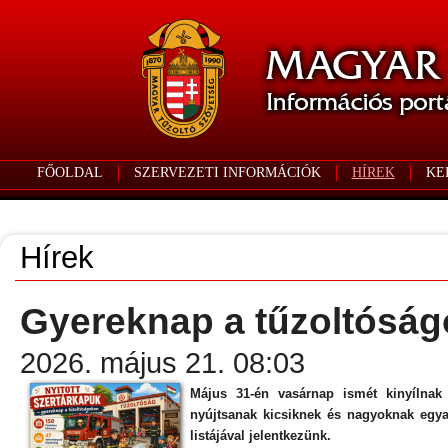
FŐOLDAL
SZERVEZETI INFORMÁCIÓK
HÍREK
KE
Hírek
Gyereknap a tűzoltóságo
2026. május 21. 08:03
Május 31-én vasárnap ismét kinyílnak 
nyújtsanak kicsiknek és nagyoknak egya
listájával jelentkezünk.