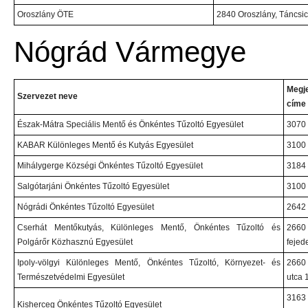
Oroszlány ÖTE
2840 Oroszlány, Táncsic
Nógrád Vármegye
Megj
Szervezet neve
címe
Észak-Mátra Speciális Mentő és Önkéntes Tűzoltó Egyesület
3070 
KABAR Különleges Mentő és Kutyás Egyesület
3100 
Mihálygerge Községi Önkéntes Tűzoltó Egyesület
3184 
Salgótarjáni Önkéntes Tűzoltó Egyesület
3100 
Nógrádi Önkéntes Tűzoltó Egyesület
2642 
Cserhát Mentőkutyás, Különleges Mentő, Önkéntes Tűzoltó és
266
Polgárőr Közhasznú Egyesület
fejed
Ipoly-völgyi Különleges Mentő, Önkéntes Tűzoltó, Környezet- és
2660
Természetvédelmi Egyesület
utca 1
316
Kisherceg Önkéntes Tűzoltó Egyesület