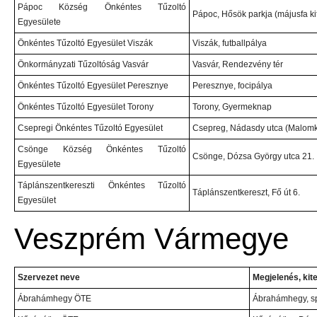
Pápoc Község Önkéntes Tűzoltó
Pápoc, Hősök parkja (májusfa ki
Egyesülete
Önkéntes Tűzoltó Egyesület Viszák
Viszák, futballpálya
Önkormányzati Tűzoltóság Vasvár
Vasvár, Rendezvény tér
Önkéntes Tűzoltó Egyesület Peresznye
Peresznye, focipálya
Önkéntes Tűzoltó Egyesület Torony
Torony, Gyermeknap
Csepregi Önkéntes Tűzoltó Egyesület
Csepreg, Nádasdy utca (Malomk
Csönge Község Önkéntes Tűzoltó
Csönge, Dózsa György utca 21.
Egyesülete
Táplánszentkereszti Önkéntes Tűzoltó
Táplánszentkereszt, Fő út 6.
Egyesület
Veszprém Vármegye
Szervezet neve
Megjelenés, kit
Ábrahámhegy ÖTE
Ábrahámhegy, sp