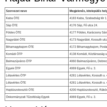
Szervezet neve
Megjelenés, kitelepülés hel
Kaba ÖTE
4183 Kaba, Szabadság tér 1
Sáp ÖTE
4176 Sáp, Fő utca 24.
Földes ÖTE
4177 Földes, Karácsony Sánd
Nagyrábé ÖTE
4173 Nagyrábé, Kossuth utca
Biharnagybajom ÖTE
4172 Biharnagybajom, Posta 
Komádi ÖTP
4138 Komádi, Köztársaság u.
Balmazújváros ÖTP
4060 Balmazújváros, Debrec
Egyek ÖTP
4069 Egyek, Fő u. 3.
Létavértes ÖTP
4281 Létavértes, Kossuth u. 
Létavértes ÖTE
4281 Létavértes, Kossuth u. 
Hajdúszoboszlói ÖTE
4200 Hajdúszoboszló, Rákócz
Önkormányzati Tűzoltóság Egyek
4069 Egyek, Fő u. 3.