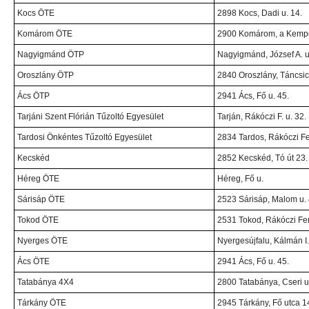
Kocs ÖTE
2898 Kocs, Dadi u. 14.
Komárom ÖTE
2900 Komárom, a Kempel
Nagyigmánd ÖTP
Nagyigmánd, József A. u
Oroszlány ÖTP
2840 Oroszlány, Táncsic
Ács ÖTP
2941 Ács, Fő u. 45.
Tarjáni Szent Flórián Tűzoltó Egyesület
Tarján, Rákóczi F. u. 32.
Tardosi Önkéntes Tűzoltó Egyesület
2834 Tardos, Rákóczi Fe
Kecskéd
2852 Kecskéd, Tó út 23.
Héreg ÖTE
Héreg, Fő u.
Sárisáp ÖTE
2523 Sárisáp, Malom u. 
Tokod ÖTE
2531 Tokod, Rákóczi Fer
Nyerges ÖTE
Nyergesújfalu, Kálmán I. 
Ács ÖTE
2941 Ács, Fő u. 45.
Tatabánya 4X4
2800 Tatabánya, Cseri u
Tárkány ÖTE
2945 Tárkány, Fő utca 1