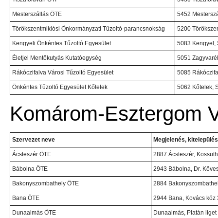
Mesterszállás ÖTE
5452 Mesterszá
Törökszentmiklósi Önkormányzati Tűzoltó-parancsnokság
5200 Törökszen
Kengyeli Önkéntes Tűzoltó Egyesület
5083 Kengyel, 
Életjel Mentőkutyás Kutatóegység
5051 Zagyvaréka
Rákóczifalva Városi Tűzoltó Egyesület
5085 Rákóczifal
Önkéntes Tűzoltó Egyesület Kőtelek
5062 Kőtelek, 
Komárom-Esztergom 
Szervezet neve
Megjelenés, kitelepülés
Ácsteszér ÖTE
2887 Ácsteszér, Kossuth 
Bábolna ÖTE
2943 Bábolna, Dr. Köves
Bakonyszombathely ÖTE
2884 Bakonyszombathely
Bana ÖTE
2944 Bana, Kovács köz 
Dunaalmás ÖTE
Dunaalmás, Platán liget