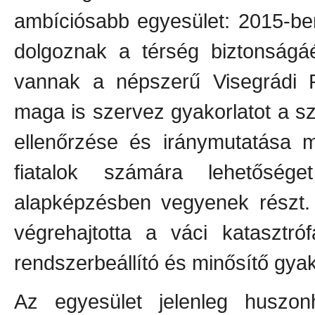
ambíciósabb egyesület: 2015-be
dolgoznak a térség biztonságáé
vannak a népszerű Visegrádi Pa
maga is szervez gyakorlatot a s
ellenőrzése és iránymutatása m
fiatalok számára lehetősége
alapképzésben vegyenek részt. 
végrehajtotta a váci katasztróf
rendszerbeállító és minősítő gyak
Az egyesület jelenleg huszon