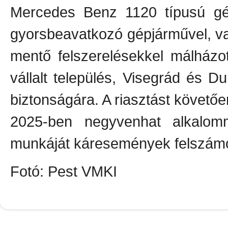
Mercedes Benz 1120 típusú gép
gyorsbeavatkozó gépjárművel, v
mentő felszerelésekkel málházo
vállalt település, Visegrád és 
biztonságára. A riasztást követőe
2025-ben negyvenhat alkalomm
munkáját káresemények felszámo
Fotó: Pest VMKI