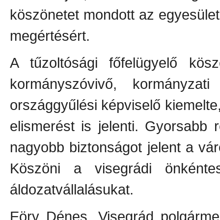
köszönetet mondott az egyesületi 
megértésért.
A tűzoltósági főfelügyelő kösz
kormányszóvivő, kormányzati k
országgyűlési képviselő kiemelt
elismerést is jelenti. Gyorsabb 
nagyobb biztonságot jelent a vá
Köszöni a visegrádi önkéntes
áldozatvállalásukat.
Eöry Dénes, Visegrád polgármest