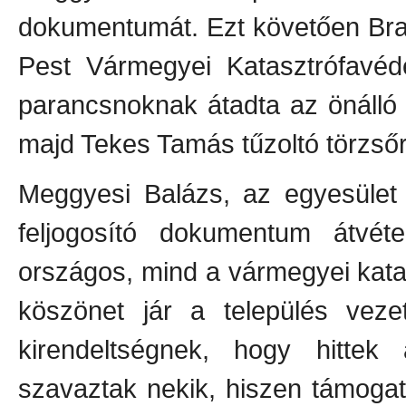
dokumentumát. Ezt követően Bra
Pest Vármegyei Katasztrófavéde
parancsnoknak átadta az önálló
majd Tekes Tamás tűzoltó törzső
Meggyesi Balázs, az egyesület
feljogosító dokumentum átvé
országos, mind a vármegyei kat
köszönet jár a település veze
kirendeltségnek, hogy hittek 
szavaztak nekik, hiszen támogatá