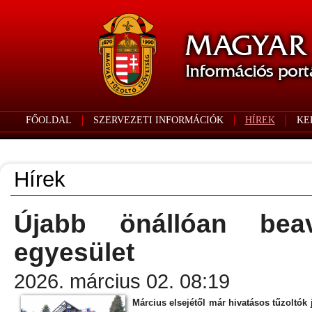
FŐOLDAL
SZERVEZETI INFORMÁCIÓK
HÍREK
KE
Hírek
Újabb önállóan beav
egyesület
2026. március 02. 08:19
Március elsejétől már hivatásos tűzoltók