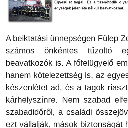
Egyesület tagjai. Ez a tizenötödik oly
egységek jelenléte nélkül beavatkozhat.
A beiktatási ünnepségen Fülep Z
számos önkéntes tűzoltó eg
beavatkozók is. A főfelügyelő em
hanem kötelezettség is, az egyes
készenlétet ad, és a tagok riaszt
kárhelyszínre. Nem szabad elfe
szabadidőről, a családi összejöve
ezt vállalják, mások biztonságát 