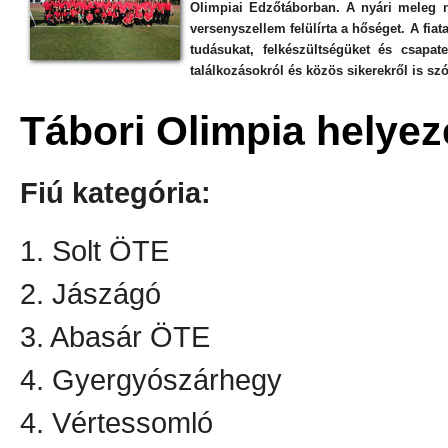
Olimpiai Edzőtáborban. A nyári meleg n
versenyszellem felülírta a hőséget. A fia
tudásukat, felkészültségüket és csapa
találkozásokról és közös sikerekről is s
Tábori Olimpia helye
Fiú kategória:
1. Solt ÖTE
2. Jászágó
3. Abasár ÖTE
4. Gyergyószárhegy
4. Vértessomló