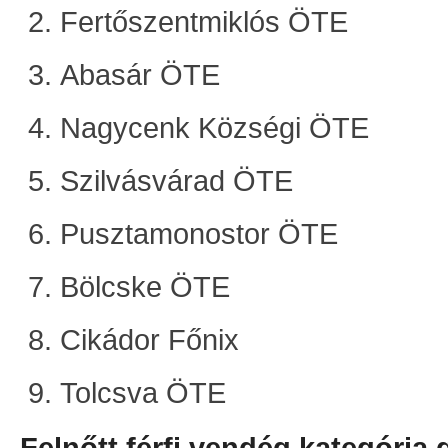
Fertőszentmiklós ÖTE
Abasár ÖTE
Nagycenk Községi ÖTE
Szilvásvárad ÖTE
Pusztamonostor ÖTE
Bölcske ÖTE
Cikádor Főnix
Tolcsva ÖTE
Felnőtt férfi vendég kategória 