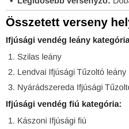
Legidősebb versenyző:
Dobá
Összetett verseny he
Ifjúsági vendég leány kategória
Szilas leány
Lendvai Ifjúsági Tűzoltó leány
Nyárádszereda Ifjúsági Tűzolt
Ifjúsági vendég fiú kategória:
Kászoni Ifjúsági fiú