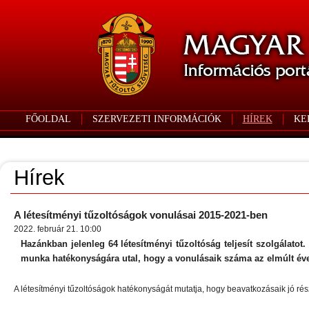
FŐOLDAL
SZERVEZETI INFORMÁCIÓK
HÍREK
KE
Hírek
A létesítményi tűzoltóságok vonulásai 2015-2021-ben
2022. február 21. 10:00
Hazánkban jelenleg 64 létesítményi tűzoltóság teljesít szolgálatot
munka hatékonyságára utal, hogy a vonulásaik száma az elmúlt év
A létesítményi tűzoltóságok hatékonyságát mutatja, hogy beavatkozásaik jó rész