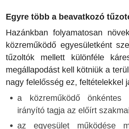
Egyre több a beavatkozó tűzot
Hazánkban folyamatosan növe
közreműködő egyesületként szer
tűzoltók mellett különféle kár
megállapodást kell kötniük a terül
nagy felelősség ez, feltételekkel j
a közreműködő önkéntes tű
irányító tagja az előírt szakm
az egyesület működése me