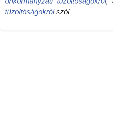
önkormányzati tűzoltóságokról
,
tűzoltóságokról
szól.