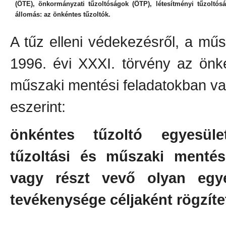
(ÖTE), önkormányzati tűzoltóságok (ÖTP), létesítményi tűzoltósá
állomás: az önkéntes tűzoltók.
A tűz elleni védekezésről, a műs
1996. évi XXXI. törvény az önké
műszaki mentési feladatokban val
eszerint:
önkéntes tűzoltó egyesüle
tűzoltási és műszaki mentési
vagy részt vevő olyan egye
tevékenysége céljaként rögzíte