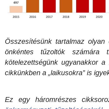
Összesítésünk tartalmaz olyan 
önkéntes tűzoltók számára tri
kötelezettségünk ugyanakkor a n
cikkünkben a „laikusokra” is igye
Ez egy háromrészes cikksor